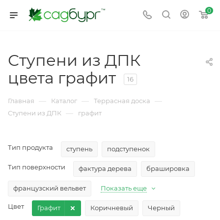
0
Ступени из ДПК
цвета графит
16
—
—
—
Главная
Каталог
Террасная доска
—
Ступени из ДПК
графит
Тип продукта
ступень
подступенок
Тип поверхности
фактура дерева
брашировка
французский вельвет
Показать еще
Цвет
Графит
Коричневый
Черный