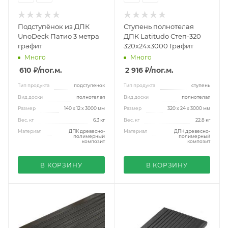
Подступёнок из ДПК
Ступень полнотелая
UnoDeck Патио 3 метра
ДПК Latitudo Степ-320
графит
320х24х3000 Графит
Много
Много
610 ₽
/пог.м.
2 916 ₽
/пог.м.
Тип продукта
подступенок
Тип продукта
ступень
Вид доски
полнотелая
Вид доски
полнотелая
Размер
140 х 12 х 3000 мм
Размер
320 х 24 х 3000 мм
Вес, кг
6,3 кг
Вес, кг
22.8 кг
Материал
ДПК древесно-
Материал
ДПК древесно-
полимерный
полимерный
композит
композит
В КОРЗИНУ
В КОРЗИНУ