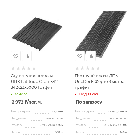
Ступень полнотелая
Подступёнок из ДПК
ДПК Latitudo Степ-342
UnoDeck Форте 3 метра
342х23х3000 Графит
графит
Много
Под заказ
2 972 ₽
/пог.м.
По запросу
Тип продукта
ступень
Тип продукта
подступенок
Вид доски
полнотелая
Вид доски
полнотелая
Размер
342 х 23 х 3000 мм
Размер
140 х 12 х 3000 мм
Вес, кг
22.8 кг
Вес, кг
6,3 кг