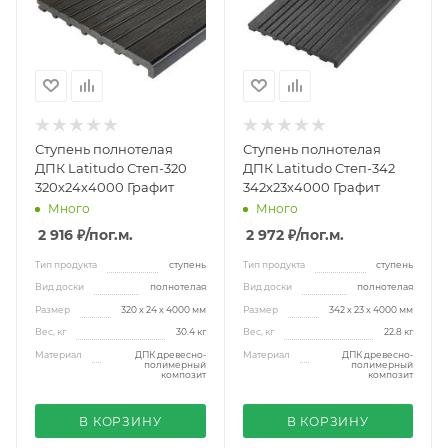
Ступень полнотелая
Ступень полнотелая
ДПК Latitudo Степ-320
ДПК Latitudo Степ-342
320х24х4000 Графит
342х23х4000 Графит
Много
Много
2 916 ₽
/пог.м.
2 972 ₽
/пог.м.
Тип продукта
ступень
Тип продукта
ступень
Вид доски
полнотелая
Вид доски
полнотелая
Размер
320 х 24 х 4000 мм
Размер
342 х 23 х 4000 мм
Вес, кг
30.4 кг
Вес, кг
22.8 кг
Материал
ДПК древесно-
Материал
ДПК древесно-
полимерный
полимерный
композит
композит
В КОРЗИНУ
В КОРЗИНУ