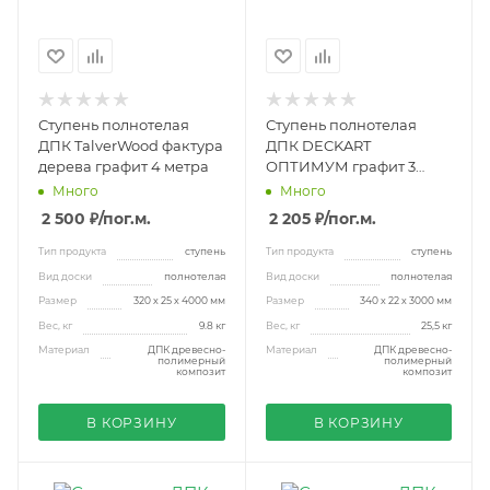
Ступень полнотелая
Ступень полнотелая
ДПК TalverWood фактура
ДПК DECKART
дерева графит 4 метра
ОПТИМУМ графит 3
метра
Много
Много
2 500 ₽
/пог.м.
2 205 ₽
/пог.м.
Тип продукта
ступень
Тип продукта
ступень
Вид доски
полнотелая
Вид доски
полнотелая
Размер
320 х 25 х 4000 мм
Размер
340 х 22 х 3000 мм
Вес, кг
9.8 кг
Вес, кг
25,5 кг
Материал
ДПК древесно-
Материал
ДПК древесно-
полимерный
полимерный
композит
композит
В КОРЗИНУ
В КОРЗИНУ