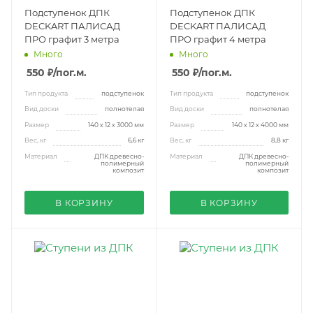
Подступенок ДПК
Подступенок ДПК
DECKART ПАЛИСАД
DECKART ПАЛИСАД
ПРО графит 3 метра
ПРО графит 4 метра
Много
Много
550 ₽
/пог.м.
550 ₽
/пог.м.
Тип продукта
подступенок
Тип продукта
подступенок
Вид доски
полнотелая
Вид доски
полнотелая
Размер
140 х 12 х 3000 мм
Размер
140 х 12 х 4000 мм
Вес, кг
6,6 кг
Вес, кг
8,8 кг
Материал
ДПК древесно-
Материал
ДПК древесно-
полимерный
полимерный
композит
композит
В КОРЗИНУ
В КОРЗИНУ