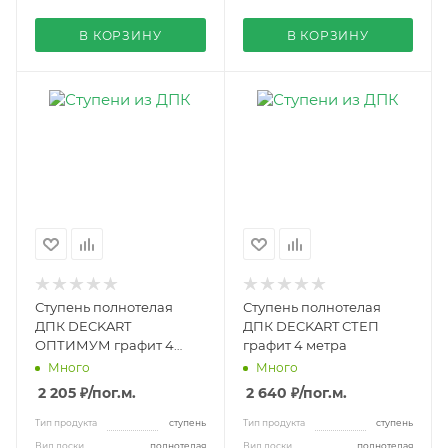
В КОРЗИНУ
В КОРЗИНУ
Ступень полнотелая
Ступень полнотелая
ДПК DECKART
ДПК DECKART СТЕП
ОПТИМУМ графит 4
графит 4 метра
метра
Много
Много
2 205 ₽
/пог.м.
2 640 ₽
/пог.м.
Тип продукта
ступень
Тип продукта
ступень
Вид доски
полнотелая
Вид доски
полнотелая