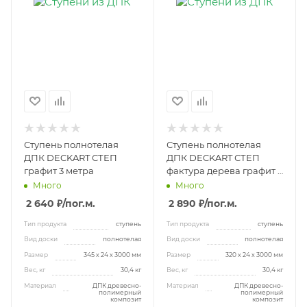
Ступень полнотелая
Ступень полнотелая
ДПК DECKART СТЕП
ДПК DECKART СТЕП
графит 3 метра
фактура дерева графит 3
метра
Много
Много
2 640 ₽
/пог.м.
2 890 ₽
/пог.м.
Тип продукта
ступень
Тип продукта
ступень
Вид доски
полнотелая
Вид доски
полнотелая
Размер
345 х 24 х 3000 мм
Размер
320 х 24 х 3000 мм
Вес, кг
30,4 кг
Вес, кг
30,4 кг
Материал
ДПК древесно-
Материал
ДПК древесно-
полимерный
полимерный
композит
композит