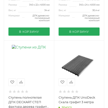
Размер
340 х 22 х 4000 мм
Размер
345 х 24 х 4000 мм
Вес, кг
34 кг
Вес, кг
30,4 кг
Материал
ДПК древесно-
Материал
ДПК древесно-
полимерный
полимерный
композит
композит
В КОРЗИНУ
В КОРЗИНУ
Ступень полнотелая
Ступень ДПК UnoDeck
ДПК DECKART СТЕП
Скала графит 3 метра
фактура дерева графит
Много