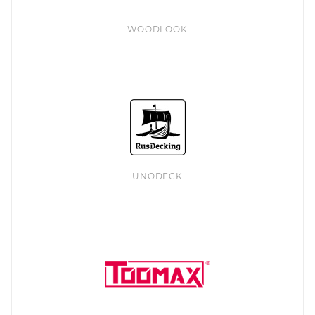
WOODLOOK
UNODECK