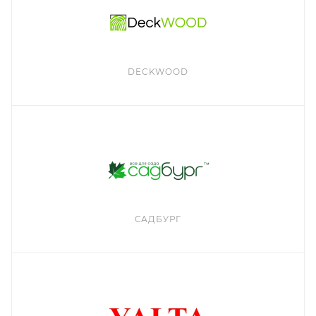
DECKWOOD
САДБУРГ