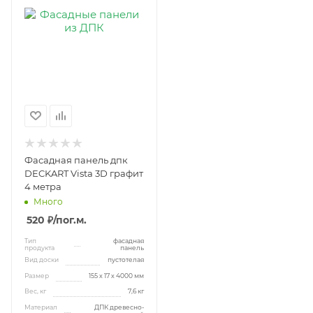
Фасадная панель дпк
DECKART Vista 3D графит
4 метра
Много
520 ₽
/пог.м.
Тип
фасадная
продукта
панель
Вид доски
пустотелая
Размер
155 х 17 х 4000 мм
Вес, кг
7,6 кг
Материал
ДПК древесно-