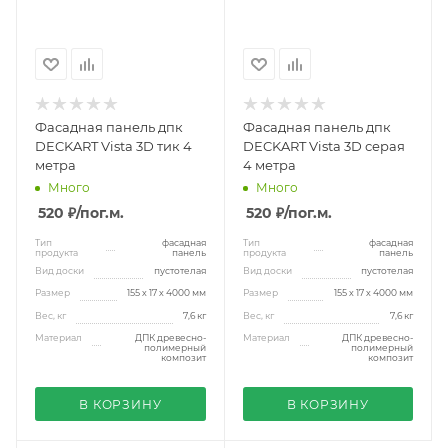
Фасадная панель дпк
Фасадная панель дпк
DECKART Vista 3D тик 4
DECKART Vista 3D серая
метра
4 метра
Много
Много
520 ₽
/пог.м.
520 ₽
/пог.м.
Тип
фасадная
Тип
фасадная
продукта
панель
продукта
панель
Вид доски
пустотелая
Вид доски
пустотелая
Размер
155 х 17 х 4000 мм
Размер
155 х 17 х 4000 мм
Вес, кг
7,6 кг
Вес, кг
7,6 кг
Материал
ДПК древесно-
Материал
ДПК древесно-
полимерный
полимерный
композит
композит
В КОРЗИНУ
В КОРЗИНУ