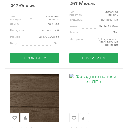
547 ₽
/пог.м.
547 ₽
/пог.м.
Тип
фасадная
продукта
панель
Тип
фасадная
продукта
панель
Вид доски
полнотелый
Длина
3000 мм
Размер
21x174x3000мм
Вид доски
полнотелый
Вес, кг
3 кг
Размер
21x174x3000мм
Материал
ДПК древесно-
полимерный
Вес, кг
3 кг
композит
В КОРЗИНУ
В КОРЗИНУ