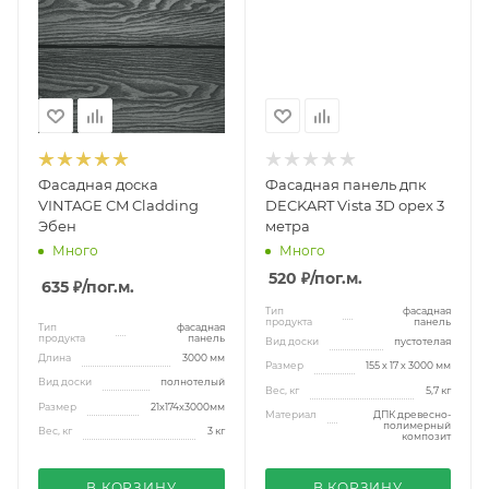
Фасадная доска
Фасадная панель дпк
VINTAGE CM Cladding
DECKART Vista 3D орех 3
Эбен
метра
Много
Много
520 ₽
/пог.м.
635 ₽
/пог.м.
Тип
фасадная
продукта
панель
Тип
фасадная
продукта
панель
Вид доски
пустотелая
Длина
3000 мм
Размер
155 х 17 х 3000 мм
Вид доски
полнотелый
Вес, кг
5,7 кг
Размер
21x174x3000мм
Материал
ДПК древесно-
полимерный
Вес, кг
3 кг
композит
В КОРЗИНУ
В КОРЗИНУ