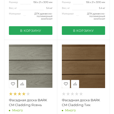
Размер
156 х 21 x 3010 мм
Размер
156 х 21 x 3010 мм
Вес, кг
5.4 кг
Вес, кг
5.4 кг
Материал
ДПК древесно-
Материал
ДПК древесно-
полимерный
полимерный
композит
композит
В КОРЗИНУ
В КОРЗИНУ
Фасадная доска BARK
Фасадная доска BARK
CM Cladding Ясень
CM Cladding Тик
Много
Много