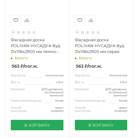
Фасадная доска
Фасадная доска
POLIVAN НУСАДУА Вуд
POLIVAN НУСАДУА Вуд
21х156х2900 мм темно-
21х156х2900 мм серая
коричневая
Много
Много
563 ₽
/пог.м.
563 ₽
/пог.м.
Вид доски
полнотелый
Вид доски
полнотелый
Вес, кг
4,9 кг
Вес, кг
4,9 кг
Материал
ДПК древесно-
Материал
ДПК древесно-
полимерный
полимерный
композит
композит
Страна производства
Китай
Страна производства
Китай
Способ
через
Способ
через
крепления
кляймер
крепления
кляймер
В КОРЗИНУ
В КОРЗИНУ