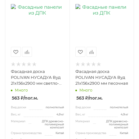
Фасадная доска
Фасадная доска
POLIVAN НУСАДУА Вуд
POLIVAN НУСАДУА Вуд
21х156х2900 мм светло-
21х156х2900 мм песочная
коричневая
Много
Много
563 ₽
/пог.м.
563 ₽
/пог.м.
Вид доски
полнотелый
Вид доски
полнотелый
Вес, кг
4,9 кг
Вес, кг
4,9 кг
Материал
ДПК древесно-
Материал
ДПК древесно-
полимерный
полимерный
композит
композит
Страна производства
Китай
Страна производства
Китай