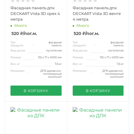
Фасадная панель дпк
Фасадная панель дпк
DECKART Vista 3D орех 4
DECKART Vista 3D венге
метра
4 метра
Много
Много
520 ₽
/пог.м.
520 ₽
/пог.м.
Тип
фасадная
Тип
фасадная
продукта
панель
продукта
панель
Вид доски
пустотелая
Вид доски
пустотелая
Размер
155 х 17 х 4000 мм
Размер
155 х 17 х 4000 мм
Вес, кг
7,6 кг
Вес, кг
7,6 кг
Материал
ДПК древесно-
Материал
ДПК древесно-
полимерный
полимерный
композит
композит
В КОРЗИНУ
В КОРЗИНУ