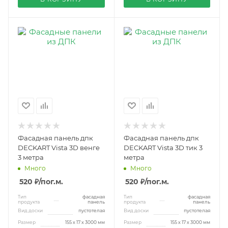
Фасадная панель дпк
Фасадная панель дпк
DECKART Vista 3D венге
DECKART Vista 3D тик 3
3 метра
метра
Много
Много
520 ₽
/пог.м.
520 ₽
/пог.м.
Тип
фасадная
Тип
фасадная
продукта
панель
продукта
панель
Вид доски
пустотелая
Вид доски
пустотелая
Размер
155 х 17 х 3000 мм
Размер
155 х 17 х 3000 мм