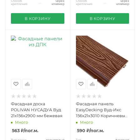
Способ
через
Способ
через
крепления
кляймер
крепления
кляймер
В КОРЗИНУ
В КОРЗИНУ
Фасадная доска
Фасадная панель
POLIVAN НУСАДУА Вуд
EasyDecking Вуд-Икс
21х156х2900 мм бежевая
156х21х3010 Коричневый
3D
Много
Много
563 ₽
/пог.м.
590 ₽
/пог.м.
Вид доски
полнотелый
Тип
фасадная