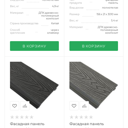
продукта
панель
Вес, кг
4,9 кг
Вид доски
полнотелая
Материал
ДПК древесно-
Размер
156 х 21 x 3010 мм
полимерный
композит
Вес, кг
5.4 кг
Страна производства
Китай
Материал
ДПК древесно-
Способ
через
полимерный
крепления
кляймер
композит
В КОРЗИНУ
В КОРЗИНУ
Фасадная панель
Фасадная панель