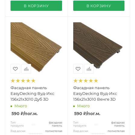
В КОРЗИНУ
В КОРЗИНУ
Фасадная панель
Фасадная панель
EasyDecking Вуд-Икс
EasyDecking Вуд-Икс
156х21х3010 Дуб 3D
156х21х3010 Венге 3D
Много
Много
590 ₽
/пог.м.
590 ₽
/пог.м.
Тип
фасадная
Тип
фасадная
продукта
панель
продукта
панель
Вид доски
полнотелая
Вид доски
полнотелая