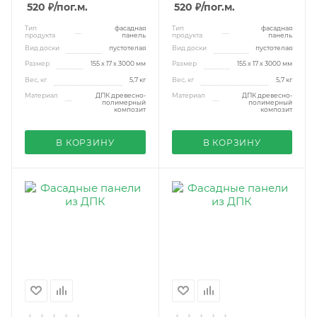
520 ₽
/пог.м.
520 ₽
/пог.м.
Тип
фасадная
Тип
фасадная
продукта
панель
продукта
панель
Вид доски
пустотелая
Вид доски
пустотелая
Размер
155 х 17 х 3000 мм
Размер
155 х 17 х 3000 мм
Вес, кг
5,7 кг
Вес, кг
5,7 кг
Материал
ДПК древесно-
Материал
ДПК древесно-
полимерный
полимерный
композит
композит
В КОРЗИНУ
В КОРЗИНУ