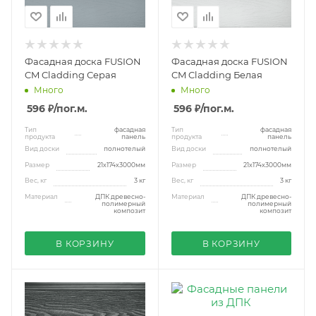
Фасадная доска FUSION
Фасадная доска FUSION
CM Cladding Серая
CM Cladding Белая
Много
Много
596 ₽
/пог.м.
596 ₽
/пог.м.
Тип
фасадная
Тип
фасадная
продукта
панель
продукта
панель
Вид доски
полнотелый
Вид доски
полнотелый
Размер
21x174x3000мм
Размер
21x174x3000мм
Вес, кг
3 кг
Вес, кг
3 кг
Материал
ДПК древесно-
Материал
ДПК древесно-
полимерный
полимерный
композит
композит
В КОРЗИНУ
В КОРЗИНУ