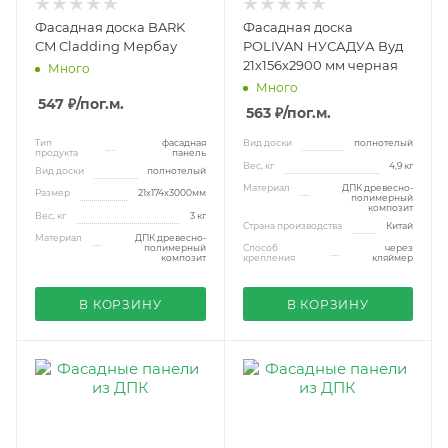
Фасадная доска BARK
Фасадная доска
CM Cladding Мербау
POLIVAN НУСАДУА Вуд
21х156х2900 мм черная
Много
Много
547 ₽
/пог.м.
563 ₽
/пог.м.
Тип
фасадная
Вид доски
полнотелый
продукта
панель
Вес, кг
4,9 кг
Вид доски
полнотелый
Материал
ДПК древесно-
Размер
21x174x3000мм
полимерный
композит
Вес, кг
3 кг
Страна производства
Китай
Материал
ДПК древесно-
полимерный
Способ
через
композит
крепления
кляймер
В КОРЗИНУ
В КОРЗИНУ