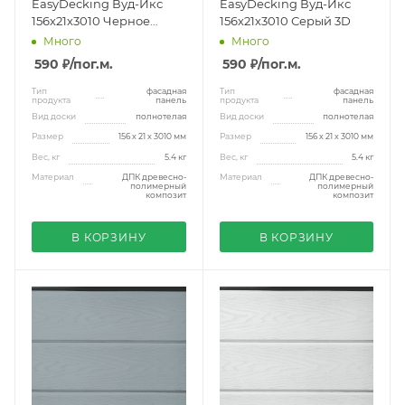
EasyDecking Вуд-Икс
EasyDecking Вуд-Икс
156х21х3010 Черное
156х21х3010 Серый 3D
дерево 3D
Много
Много
590 ₽
/пог.м.
590 ₽
/пог.м.
Тип
фасадная
Тип
фасадная
продукта
панель
продукта
панель
Вид доски
полнотелая
Вид доски
полнотелая
Размер
156 х 21 x 3010 мм
Размер
156 х 21 x 3010 мм
Вес, кг
5.4 кг
Вес, кг
5.4 кг
Материал
ДПК древесно-
Материал
ДПК древесно-
полимерный
полимерный
композит
композит
В КОРЗИНУ
В КОРЗИНУ