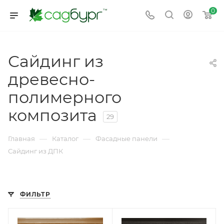
0
Сайдинг из
древесно-
полимерного
композита
29
—
—
—
Главная
Каталог
Фасадные панели
Сайдинг из ДПК
ФИЛЬТР