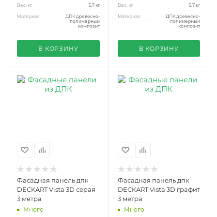
Вес, кг
5,7 кг
Вес, кг
5,7 кг
Материал
ДПК древесно-
Материал
ДПК древесно-
полимерный
полимерный
композит
композит
В КОРЗИНУ
В КОРЗИНУ
Фасадная панель дпк
Фасадная панель дпк
DECKART Vista 3D серая
DECKART Vista 3D графит
3 метра
3 метра
Много
Много