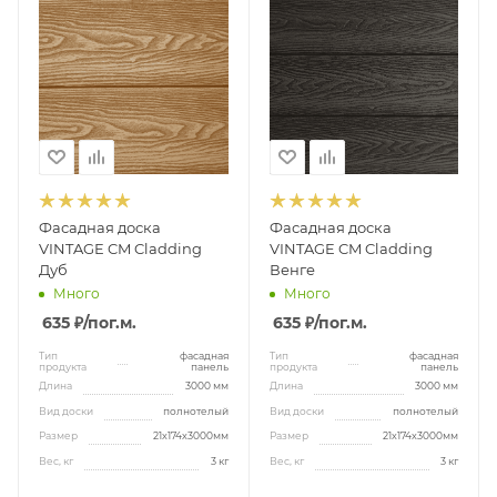
Фасадная доска
Фасадная доска
VINTAGE CM Cladding
VINTAGE CM Cladding
Дуб
Венге
Много
Много
635 ₽
/пог.м.
635 ₽
/пог.м.
Тип
фасадная
Тип
фасадная
продукта
панель
продукта
панель
Длина
3000 мм
Длина
3000 мм
Вид доски
полнотелый
Вид доски
полнотелый
Размер
21x174x3000мм
Размер
21x174x3000мм
Вес, кг
3 кг
Вес, кг
3 кг