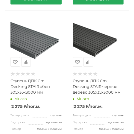
Ступень ДПК Cm
Ступень ДПК Cm
Decking STAIR эбен
Decking STAIR черное
305х35х3000 мм
дерево 305х35х3000 мм
Много
Много
2 275 ₽
/пог.м.
2 275 ₽
/пог.м.
Тип продукта
ступень
Тип продукта
ступень
Вид доски
пустотелая
Вид доски
пустотелая
Размер
305 х 35 х 3000 мм
Размер
305 х 35 х 3000 мм