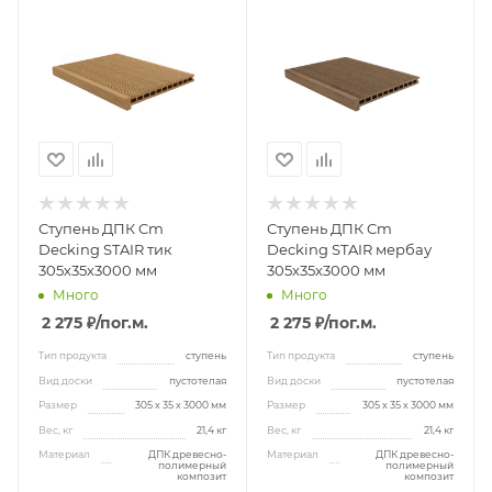
Ступень ДПК Cm
Ступень ДПК Cm
Decking STAIR тик
Decking STAIR мербау
305х35х3000 мм
305х35х3000 мм
Много
Много
2 275 ₽
/пог.м.
2 275 ₽
/пог.м.
Тип продукта
ступень
Тип продукта
ступень
Вид доски
пустотелая
Вид доски
пустотелая
Размер
305 х 35 х 3000 мм
Размер
305 х 35 х 3000 мм
Вес, кг
21,4 кг
Вес, кг
21,4 кг
Материал
ДПК древесно-
Материал
ДПК древесно-
полимерный
полимерный
композит
композит