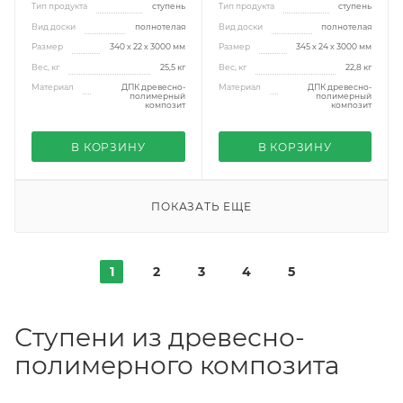
Тип продукта
ступень
Тип продукта
ступень
Вид доски
полнотелая
Вид доски
полнотелая
Размер
340 х 22 х 3000 мм
Размер
345 х 24 х 3000 мм
Вес, кг
25,5 кг
Вес, кг
22,8 кг
Материал
ДПК древесно-
Материал
ДПК древесно-
полимерный
полимерный
композит
композит
В КОРЗИНУ
В КОРЗИНУ
ПОКАЗАТЬ ЕЩЕ
1
2
3
4
5
Ступени из древесно-
полимерного композита