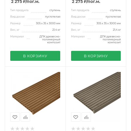
2 275 ₽
/пог.м.
2 275 ₽
/пог.м.
Тип продукта
ступень
Тип продукта
ступень
Вид доски
пустотелая
Вид доски
пустотелая
Размер
305 х 35 х 3000 мм
Размер
305 х 35 х 3000 мм
Вес, кг
21,4 кг
Вес, кг
21,4 кг
Материал
ДПК древесно-
Материал
ДПК древесно-
полимерный
полимерный
композит
композит
В КОРЗИНУ
В КОРЗИНУ