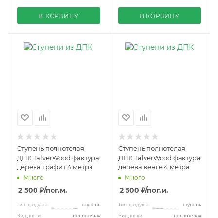
В КОРЗИНУ
В КОРЗИНУ
Ступень полнотелая
Ступень полнотелая
ДПК TalverWood фактура
ДПК TalverWood фактура
дерева графит 4 метра
дерева венге 4 метра
Много
Много
2 500 ₽
/пог.м.
2 500 ₽
/пог.м.
Тип продукта
ступень
Тип продукта
ступень
Вид доски
полнотелая
Вид доски
полнотелая