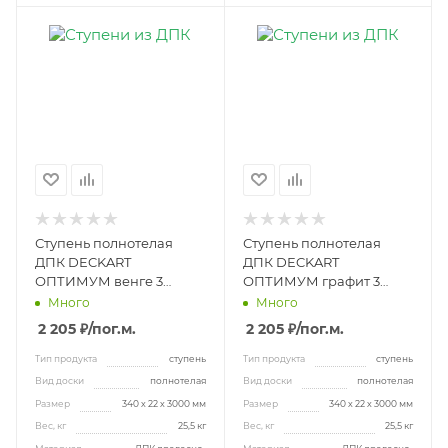
Ступень полнотелая
Ступень полнотелая
ДПК DECKART
ДПК DECKART
ОПТИМУМ венге 3
ОПТИМУМ графит 3
метра
метра
Много
Много
2 205 ₽
/пог.м.
2 205 ₽
/пог.м.
Тип продукта
ступень
Тип продукта
ступень
Вид доски
полнотелая
Вид доски
полнотелая
Размер
340 х 22 х 3000 мм
Размер
340 х 22 х 3000 мм
Вес, кг
25,5 кг
Вес, кг
25,5 кг