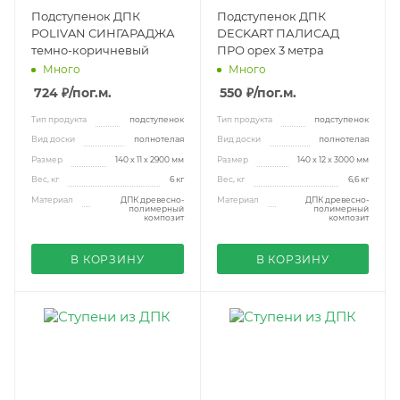
Подступенок ДПК
Подступенок ДПК
POLIVAN СИНГАРАДЖА
DECKART ПАЛИСАД
темно-коричневый
ПРО орех 3 метра
Много
Много
724 ₽
/пог.м.
550 ₽
/пог.м.
Тип продукта
подступенок
Тип продукта
подступенок
Вид доски
полнотелая
Вид доски
полнотелая
Размер
140 х 11 х 2900 мм
Размер
140 х 12 х 3000 мм
Вес, кг
6 кг
Вес, кг
6,6 кг
Материал
ДПК древесно-
Материал
ДПК древесно-
полимерный
полимерный
композит
композит
В КОРЗИНУ
В КОРЗИНУ