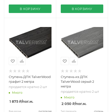
В КОРЗИНУ
В КОРЗИНУ
Ступень ДПК TalverWood
Ступень из ДПК
графит 2 метра
TalverWood серый 2
метра
продается кратно 2 шт
продается кратно 2 шт
Много
Много
1 875 ₽
/пог.м.
2 050 ₽
/пог.м.
Вид доски
пустотелая
Тип продукта
ступень