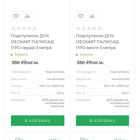
Подступенок ДПК
Подступенок ДПК
DECKART ПАЛИСАД
DECKART ПАЛИСАД
ПРО серый 3 метра
ПРО венге 3 метра
Много
Много
550 ₽
/пог.м.
550 ₽
/пог.м.
Тип продукта
подступенок
Тип продукта
подступенок
Вид доски
полнотелая
Вид доски
полнотелая
Размер
140 х 12 х 3000 мм
Размер
140 х 12 х 3000 мм
Вес, кг
6,6 кг
Вес, кг
6,6 кг
Материал
ДПК древесно-
Материал
ДПК древесно-
полимерный
полимерный
композит
композит
В КОРЗИНУ
В КОРЗИНУ