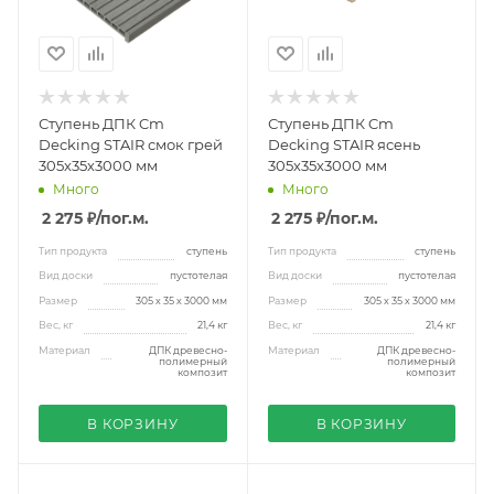
Ступень ДПК Cm
Ступень ДПК Cm
Decking STAIR смок грей
Decking STAIR ясень
305х35х3000 мм
305х35х3000 мм
Много
Много
2 275 ₽
/пог.м.
2 275 ₽
/пог.м.
Тип продукта
ступень
Тип продукта
ступень
Вид доски
пустотелая
Вид доски
пустотелая
Размер
305 х 35 х 3000 мм
Размер
305 х 35 х 3000 мм
Вес, кг
21,4 кг
Вес, кг
21,4 кг
Материал
ДПК древесно-
Материал
ДПК древесно-
полимерный
полимерный
композит
композит
В КОРЗИНУ
В КОРЗИНУ