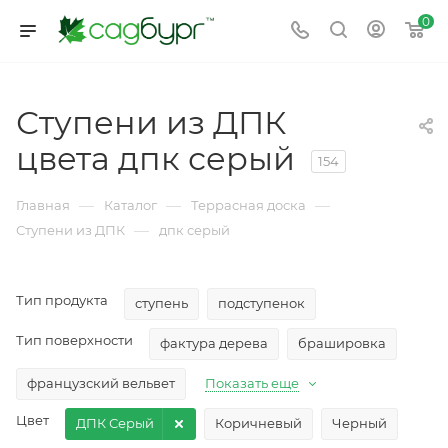
0
Ступени из ДПК
цвета дпк серый
154
—
—
—
Главная
Каталог
Террасная доска
—
Ступени из ДПК
дпк серый
Тип продукта
ступень
подступенок
Тип поверхности
фактура дерева
брашировка
французский вельвет
Показать еще
Цвет
ДПК Серый
Коричневый
Черный