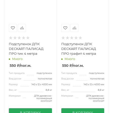
Подступенок ДПК
Подступенок ДПК
DECKART ПАЛИСАД
DECKART ПАЛИСАД
ПРО тик 4 метра
ПРО графит 4 метра
Много
Много
550 ₽
/пог.м.
550 ₽
/пог.м.
Тип продукта
подступенок
Тип продукта
подступенок
Вид доски
полнотелая
Вид доски
полнотелая
Размер
140 х 12 х 4000 мм
Размер
140 х 12 х 4000 мм
Вес, кг
8,8 кг
Вес, кг
8,8 кг
Материал
ДПК древесно-
Материал
ДПК древесно-
полимерный
полимерный
композит
композит
В КОРЗИНУ
В КОРЗИНУ