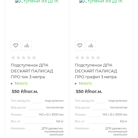
Подступенок ДПК
Подступенок ДПК
DECKART ПАЛИСАД
DECKART ПАЛИСАД
ПРО тик 3 метра
ПРО графит 3 метра
Много
Много
550 ₽
/пог.м.
550 ₽
/пог.м.
Тип продукта
подступенок
Тип продукта
подступенок
Вид доски
полнотелая
Вид доски
полнотелая
Размер
140 х 12 х 3000 мм
Размер
140 х 12 х 3000 мм
Вес, кг
6,6 кг
Вес, кг
6,6 кг
Материал
ДПК древесно-
Материал
ДПК древесно-
полимерный
полимерный
композит
композит