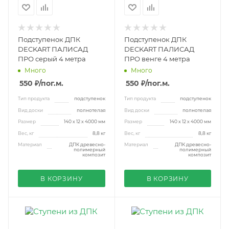
Подступенок ДПК
Подступенок ДПК
DECKART ПАЛИСАД
DECKART ПАЛИСАД
ПРО серый 4 метра
ПРО венге 4 метра
Много
Много
550 ₽
/пог.м.
550 ₽
/пог.м.
Тип продукта
подступенок
Тип продукта
подступенок
Вид доски
полнотелая
Вид доски
полнотелая
Размер
140 х 12 х 4000 мм
Размер
140 х 12 х 4000 мм
Вес, кг
8,8 кг
Вес, кг
8,8 кг
Материал
ДПК древесно-
Материал
ДПК древесно-
полимерный
полимерный
композит
композит
В КОРЗИНУ
В КОРЗИНУ