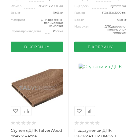
Размер
313 х 25 х 2000 мм
Вид доски
пустотелая
Вес, кг
19.68 кг
Размер
313 х 25 х 2000 мм
Материал
ДПК древесно-
Вес, кг
19.68 кг
полимерный
композит
Материал
ДПК древесно-
полимерный
Страна производства
Россия
композит
В КОРЗИНУ
В КОРЗИНУ
Ступень ДПК TalverWood
Подступенок ДПК
орех 2 метра
DECKART ПАЛИСАД