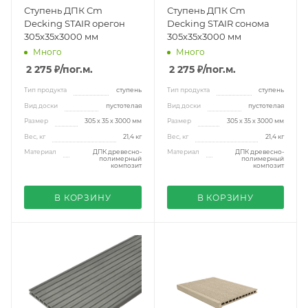
Ступень ДПК Cm
Ступень ДПК Cm
Decking STAIR орегон
Decking STAIR сонома
305х35х3000 мм
305х35х3000 мм
Много
Много
2 275 ₽
/пог.м.
2 275 ₽
/пог.м.
Тип продукта
ступень
Тип продукта
ступень
Вид доски
пустотелая
Вид доски
пустотелая
Размер
305 х 35 х 3000 мм
Размер
305 х 35 х 3000 мм
Вес, кг
21,4 кг
Вес, кг
21,4 кг
Материал
ДПК древесно-
Материал
ДПК древесно-
полимерный
полимерный
композит
композит
В КОРЗИНУ
В КОРЗИНУ