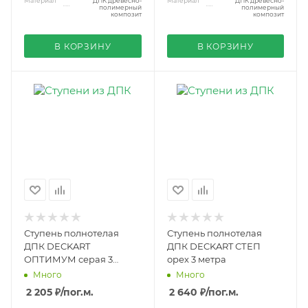
Материал
ДПК древесно-
Материал
ДПК древесно-
полимерный
полимерный
композит
композит
В КОРЗИНУ
В КОРЗИНУ
Ступень полнотелая
Ступень полнотелая
ДПК DECKART
ДПК DECKART СТЕП
ОПТИМУМ серая 3
орех 3 метра
метра
Много
Много
2 205 ₽
/пог.м.
2 640 ₽
/пог.м.