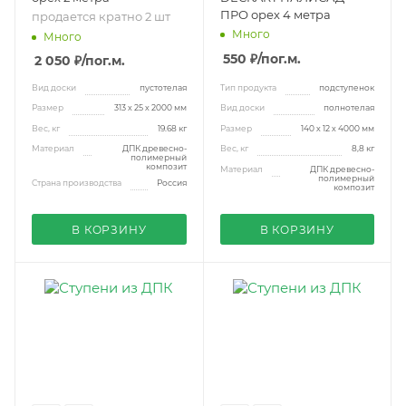
ПРО орех 4 метра
продается кратно 2 шт
Много
Много
550 ₽
/пог.м.
2 050 ₽
/пог.м.
Вид доски
пустотелая
Тип продукта
подступенок
Размер
313 х 25 х 2000 мм
Вид доски
полнотелая
Вес, кг
19.68 кг
Размер
140 х 12 х 4000 мм
Материал
ДПК древесно-
Вес, кг
8,8 кг
полимерный
композит
Материал
ДПК древесно-
полимерный
Страна производства
Россия
композит
В КОРЗИНУ
В КОРЗИНУ