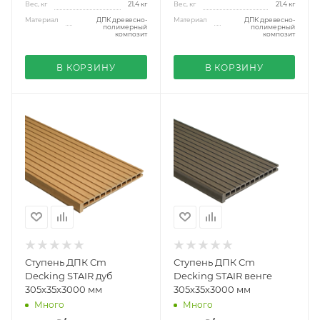
Вес, кг
21,4 кг
Вес, кг
21,4 кг
Материал
ДПК древесно-
Материал
ДПК древесно-
полимерный
полимерный
композит
композит
В КОРЗИНУ
В КОРЗИНУ
Ступень ДПК Cm
Ступень ДПК Cm
Decking STAIR дуб
Decking STAIR венге
305х35х3000 мм
305х35х3000 мм
Много
Много