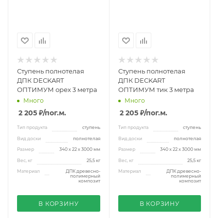
Ступень полнотелая
Ступень полнотелая
ДПК DECKART
ДПК DECKART
ОПТИМУМ орех 3 метра
ОПТИМУМ тик 3 метра
Много
Много
2 205 ₽
/пог.м.
2 205 ₽
/пог.м.
Тип продукта
ступень
Тип продукта
ступень
Вид доски
полнотелая
Вид доски
полнотелая
Размер
340 х 22 х 3000 мм
Размер
340 х 22 х 3000 мм
Вес, кг
25,5 кг
Вес, кг
25,5 кг
Материал
ДПК древесно-
Материал
ДПК древесно-
полимерный
полимерный
композит
композит
В КОРЗИНУ
В КОРЗИНУ