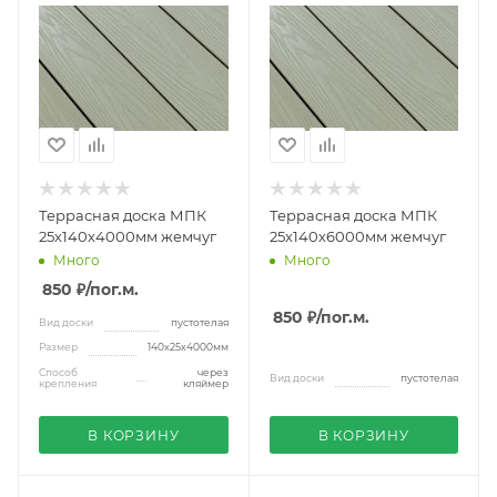
Террасная доска МПК
Террасная доска МПК
25х140х4000мм жемчуг
25х140х6000мм жемчуг
Много
Много
850 ₽
/пог.м.
850 ₽
/пог.м.
Вид доски
пустотелая
Размер
140х25х4000мм
Способ
через
Вид доски
пустотелая
крепления
кляймер
В КОРЗИНУ
В КОРЗИНУ