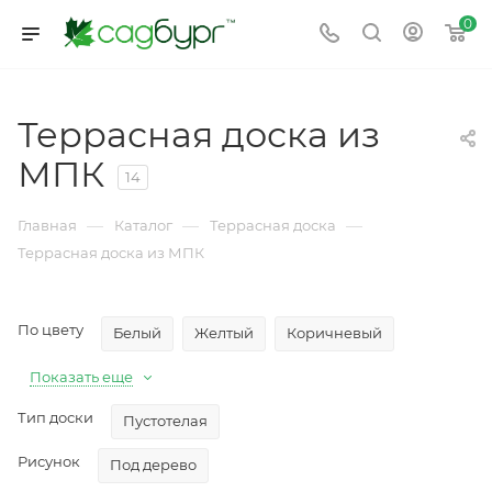
0
Террасная доска из
МПК
14
—
—
—
Главная
Каталог
Террасная доска
Террасная доска из МПК
По цвету
Белый
Желтый
Коричневый
Показать еще
Тип доски
Пустотелая
Рисунок
Под дерево