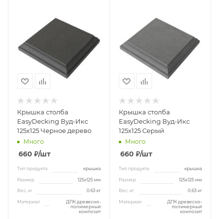
Крышка столба
Крышка столба
EasyDecking Вуд-Икс
EasyDecking Вуд-Икс
125х125 Черное дерево
125х125 Серый
Много
Много
660
₽
/шт
660
₽
/шт
Тип продукта
крышка
Тип продукта
крышка
Размер
125х125 мм
Размер
125х125 мм
Вес, кг
0.63 кг
Вес, кг
0.63 кг
Материал
ДПК древесно-
Материал
ДПК древесно-
полимерный
полимерный
композит
композит