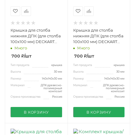
Крышка для столба
Крышка для столба
нижняя ДПК (для столба
нижняя ДПК (для столба
100х100 мм) DECKART
100х100 мм) DECKART
венге
орех
Много
Много
700
₽
/шт
700
₽
/шт
Тип продукта
крышка
Тип продукта
крышка
Высота
30 мм
Высота
30 мм
Размер
140х140х30 мм
Размер
140х140х30 мм
Материал
ДПК древесно-
Материал
ДПК древесно-
полимерный
полимерный
композит
композит
Страна производства
Россия
Страна производства
Россия
В КОРЗИНУ
В КОРЗИНУ