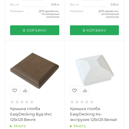
Вес, кг
0.63 кг
Вес, кг
0.63 кг
Материал
ДПК древесно-
Материал
ДПК древесно-
полимерный
полимерный
композит
композит
В КОРЗИНУ
В КОРЗИНУ
Крышка столба
Крышка столба
EasyDecking Вуд-Икс
EasyDecking Ко-
125х125 Венге
экструзия 125х125 Белый
Много
Много