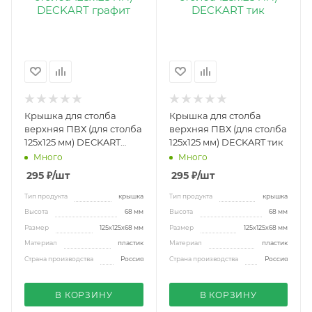
Крышка для столба
Крышка для столба
верхняя ПВХ (для столба
верхняя ПВХ (для столба
125х125 мм) DECKART
125х125 мм) DECKART тик
графит
Много
Много
295
₽
/шт
295
₽
/шт
Тип продукта
крышка
Тип продукта
крышка
Высота
68 мм
Высота
68 мм
Размер
125х125х68 мм
Размер
125х125х68 мм
Материал
пластик
Материал
пластик
Страна производства
Россия
Страна производства
Россия
В КОРЗИНУ
В КОРЗИНУ