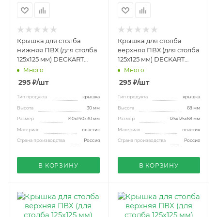
Крышка для столба
Крышка для столба
нижняя ПВХ (для столба
верхняя ПВХ (для столба
125х125 мм) DECKART
125х125 мм) DECKART
графит
венге
Много
Много
295
₽
/шт
295
₽
/шт
Тип продукта
крышка
Тип продукта
крышка
Высота
30 мм
Высота
68 мм
Размер
140х140х30 мм
Размер
125х125х68 мм
Материал
пластик
Материал
пластик
Страна производства
Россия
Страна производства
Россия
В КОРЗИНУ
В КОРЗИНУ