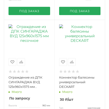
ПОД ЗАКАЗ
ПОД ЗАКАЗ
Ограждение из ДПК
Коннектор балясины
СИНГАРАДЖА ВУД
универсальный
125х960х1575 мм
DECKART
песочное
Много
Много
По запросу
30
₽
/шт
Высота
960 мм
Тип
крепление