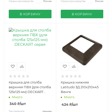
Страна производства
Россия
Страна производства
Россия
В КОРЗИНУ
В КОРЗИНУ
Крышка для столба
Крышка нижняя
верхняя ПВХ (для столба
Latitudo 3Д 210х210х45
125х125 мм) DECKART
Венге
серая
Много
Много
340
₽
/шт
424
₽
/шт
Тип продукта
крышка