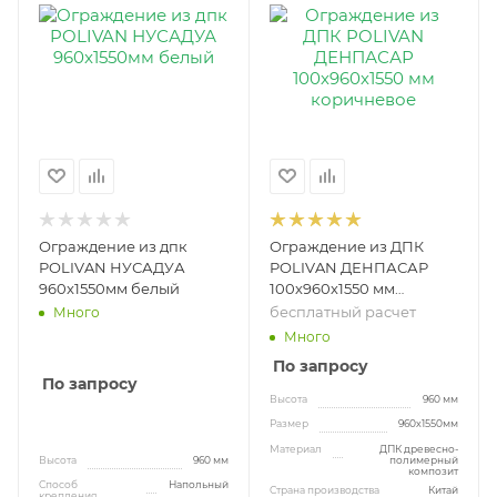
Ограждение из дпк
Ограждение из ДПК
POLIVAN НУСАДУА
POLIVAN ДЕНПАСАР
960x1550мм белый
100х960х1550 мм
коричневое
бесплатный расчет
Много
Много
По запросу
По запросу
Высота
960 мм
Размер
960х1550мм
Материал
ДПК древесно-
Высота
960 мм
полимерный
композит
Способ
Напольный
Страна производства
Китай
крепления