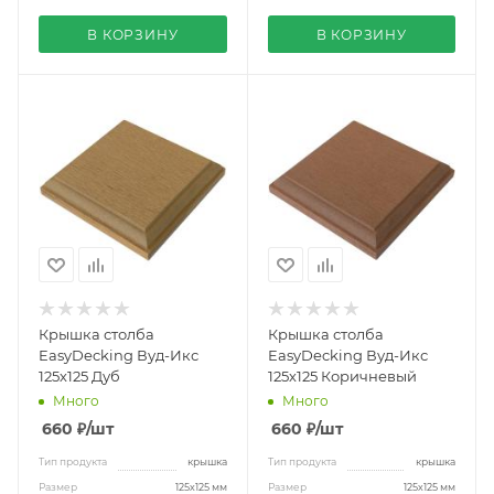
В КОРЗИНУ
В КОРЗИНУ
Крышка столба
Крышка столба
EasyDecking Вуд-Икс
EasyDecking Вуд-Икс
125х125 Дуб
125х125 Коричневый
Много
Много
660
₽
/шт
660
₽
/шт
Тип продукта
крышка
Тип продукта
крышка
Размер
125х125 мм
Размер
125х125 мм