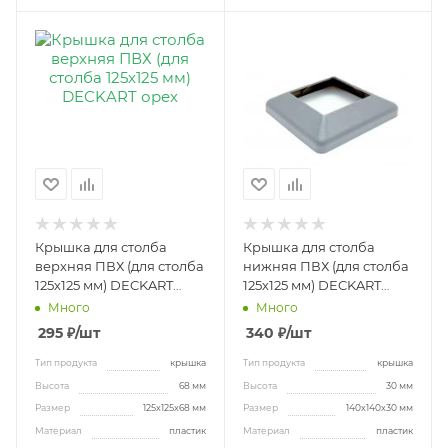
Крышка для столба
Крышка для столба
верхняя ПВХ (для столба
нижняя ПВХ (для столба
125х125 мм) DECKART
125х125 мм) DECKART
орех
серая
Много
Много
295
₽
/шт
340
₽
/шт
Тип продукта
крышка
Тип продукта
крышка
Высота
68 мм
Высота
30 мм
Размер
125х125х68 мм
Размер
140х140х30 мм
Материал
пластик
Материал
пластик