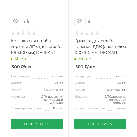
Крышка для столба
Крышка для столба
верхняя ДПК (для столба
верхняя ДПК (для столба
100х100 мм) DECKART
100х100 мм) DECKART
тик
графит
Много
Много
580
₽
/шт
580
₽
/шт
Тип продукта
крышка
Тип продукта
крышка
Высота
68 мм
Высота
68 мм
Размер
125х125х68 мм
Размер
125х125х68 мм
Материал
ДПК древесно-
Материал
ДПК древесно-
полимерный
полимерный
композит
композит
Страна производства
Россия
Страна производства
Россия
В КОРЗИНУ
В КОРЗИНУ