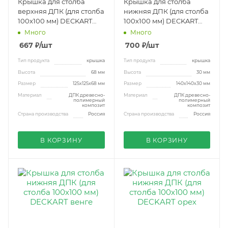
Крышка для столба
Крышка для столба
верхняя ДПК (для столба
нижняя ДПК (для столба
100х100 мм) DECKART
100х100 мм) DECKART
серая
тик
Много
Много
667
₽
/шт
700
₽
/шт
Тип продукта
крышка
Тип продукта
крышка
Высота
68 мм
Высота
30 мм
Размер
125х125х68 мм
Размер
140х140х30 мм
Материал
ДПК древесно-
Материал
ДПК древесно-
полимерный
полимерный
композит
композит
Страна производства
Россия
Страна производства
Россия
В КОРЗИНУ
В КОРЗИНУ