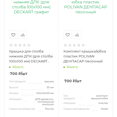
Крышка для столба
Комплект крышка/юбка
нижняя ДПК (для столба
пластик POLIVAN
100х100 мм) DECKART
ДЕНПАСАР песочный
графит
Много
Много
700
₽
/шт
700
₽
/шт
Тип продукта
крышка
Высота
30 мм
Размер
140х140х30 мм
Тип
комплект
продукта
крышка+юбка
Материал
ДПК древесно-
полимерный
Материал
пластик
композит
Страна производства
Россия
Страна производства
Китай