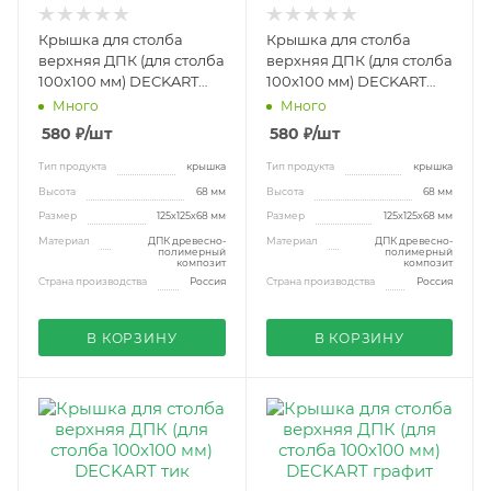
Крышка для столба
Крышка для столба
верхняя ДПК (для столба
верхняя ДПК (для столба
100х100 мм) DECKART
100х100 мм) DECKART
орех
венге
Много
Много
580
₽
/шт
580
₽
/шт
Тип продукта
крышка
Тип продукта
крышка
Высота
68 мм
Высота
68 мм
Размер
125х125х68 мм
Размер
125х125х68 мм
Материал
ДПК древесно-
Материал
ДПК древесно-
полимерный
полимерный
композит
композит
Страна производства
Россия
Страна производства
Россия
В КОРЗИНУ
В КОРЗИНУ