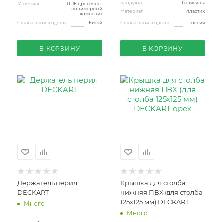
продукта
балясины
Материал
ДПК древесно-
полимерный
Материал
пластик
композит
Страна производства
Китай
Страна производства
Россия
В КОРЗИНУ
В КОРЗИНУ
Держатель перил
Крышка для столба
DECKART
нижняя ПВХ (для столба
125х125 мм) DECKART
Много
орех
Много