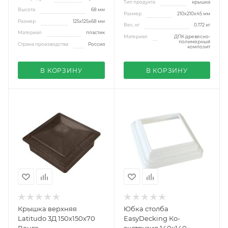
Тип продукта
крышка
Высота
68 мм
Размер
210х210х45 мм
Размер
125х125х68 мм
Вес, кг
0.172 кг
Материал
пластик
Материал
ДПК древесно-
полимерный
Страна производства
Россия
композит
В КОРЗИНУ
В КОРЗИНУ
Крышка верхняя
Юбка столба
Latitudo 3Д 150х150х70
EasyDecking Ко-