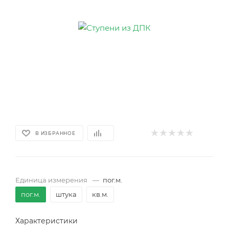
В ИЗБРАННОЕ
Единица измерения
—
пог.м.
пог.м.
штука
кв.м.
Характеристики