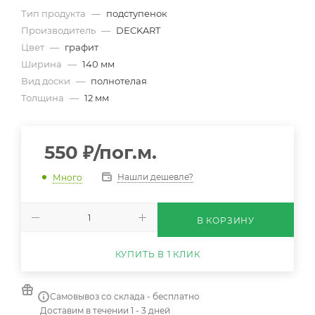
Тип продукта
—
подступенок
Производитель
—
DECKART
Цвет
—
графит
Ширина
—
140 мм
Вид доски
—
полнотелая
Толщина
—
12 мм
550
₽
/пог.м.
Нашли дешевле?
Много
В КОРЗИНУ
КУПИТЬ В 1 КЛИК
Самовывоз со склада - бесплатно
Доставим в течении 1 - 3 дней