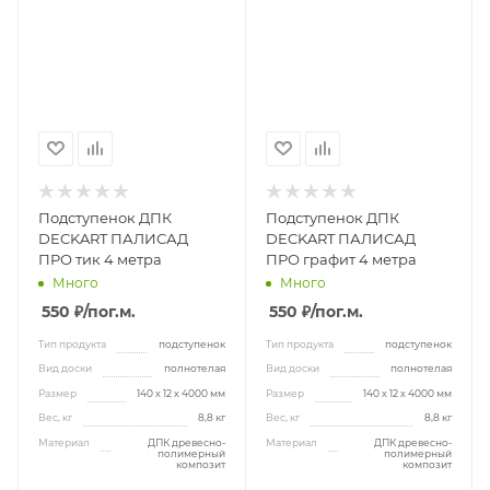
Подступенок ДПК
Подступенок ДПК
DECKART ПАЛИСАД
DECKART ПАЛИСАД
ПРО тик 4 метра
ПРО графит 4 метра
Много
Много
550 ₽
/пог.м.
550 ₽
/пог.м.
Тип продукта
подступенок
Тип продукта
подступенок
Вид доски
полнотелая
Вид доски
полнотелая
Размер
140 х 12 х 4000 мм
Размер
140 х 12 х 4000 мм
Вес, кг
8,8 кг
Вес, кг
8,8 кг
Материал
ДПК древесно-
Материал
ДПК древесно-
полимерный
полимерный
композит
композит