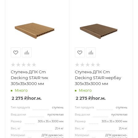
Ступень ДПК Cm
Ступень ДПК Cm
Decking STAIR тик
Decking STAIR мербау
305х35х3000 мм
305х35х3000 мм
Много
Много
2 275 ₽
/пог.м.
2 275 ₽
/пог.м.
Тип продукта
ступень
Тип продукта
ступень
Вид доски
пустотелая
Вид доски
пустотелая
Размер
305 х 35 х 3000 мм
Размер
305 х 35 х 3000 мм
Вес, кг
21,4 кг
Вес, кг
21,4 кг
Материал
ДПК древесно-
Материал
ДПК древесно-