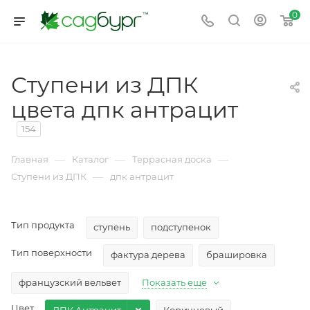
0
Ступени из ДПК
цвета дпк антрацит
154
—
—
—
Главная
Каталог
Террасная доска
—
Ступени из ДПК
дпк антрацит
Тип продукта
ступень
подступенок
Тип поверхности
фактура дерева
брашировка
французский вельвет
Показать еще
Цвет