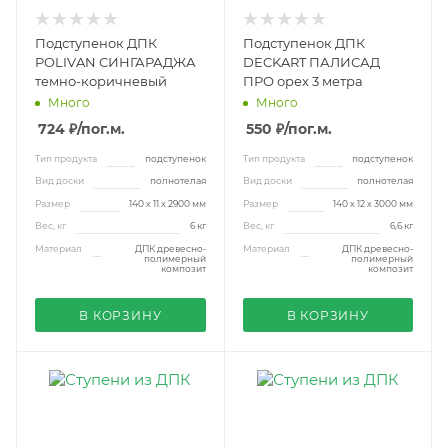
Подступенок ДПК
Подступенок ДПК
POLIVAN СИНГАРАДЖА
DECKART ПАЛИСАД
темно-коричневый
ПРО орех 3 метра
Много
Много
724 ₽
/пог.м.
550 ₽
/пог.м.
Тип продукта
подступенок
Тип продукта
подступенок
Вид доски
полнотелая
Вид доски
полнотелая
Размер
140 х 11 х 2900 мм
Размер
140 х 12 х 3000 мм
Вес, кг
6 кг
Вес, кг
6,6 кг
Материал
ДПК древесно-
Материал
ДПК древесно-
полимерный
полимерный
композит
композит
В КОРЗИНУ
В КОРЗИНУ