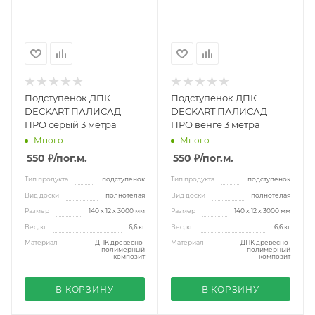
Подступенок ДПК
Подступенок ДПК
DECKART ПАЛИСАД
DECKART ПАЛИСАД
ПРО серый 3 метра
ПРО венге 3 метра
Много
Много
550 ₽
/пог.м.
550 ₽
/пог.м.
Тип продукта
подступенок
Тип продукта
подступенок
Вид доски
полнотелая
Вид доски
полнотелая
Размер
140 х 12 х 3000 мм
Размер
140 х 12 х 3000 мм
Вес, кг
6,6 кг
Вес, кг
6,6 кг
Материал
ДПК древесно-
Материал
ДПК древесно-
полимерный
полимерный
композит
композит
В КОРЗИНУ
В КОРЗИНУ