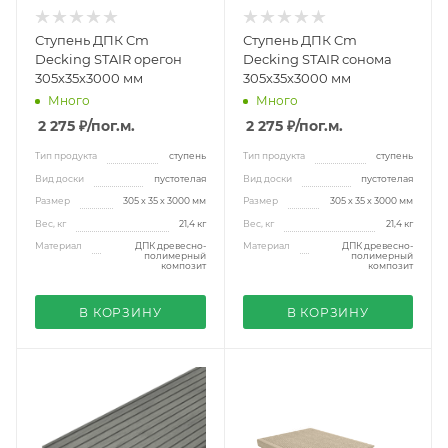
Ступень ДПК Cm
Ступень ДПК Cm
Decking STAIR орегон
Decking STAIR сонома
305х35х3000 мм
305х35х3000 мм
Много
Много
2 275 ₽
/пог.м.
2 275 ₽
/пог.м.
Тип продукта
ступень
Тип продукта
ступень
Вид доски
пустотелая
Вид доски
пустотелая
Размер
305 х 35 х 3000 мм
Размер
305 х 35 х 3000 мм
Вес, кг
21,4 кг
Вес, кг
21,4 кг
Материал
ДПК древесно-
Материал
ДПК древесно-
полимерный
полимерный
композит
композит
В КОРЗИНУ
В КОРЗИНУ