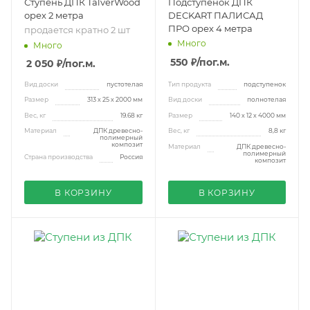
Ступень ДПК TalverWood
Подступенок ДПК
орех 2 метра
DECKART ПАЛИСАД
ПРО орех 4 метра
продается кратно 2 шт
Много
Много
550 ₽
/пог.м.
2 050 ₽
/пог.м.
Вид доски
пустотелая
Тип продукта
подступенок
Размер
313 х 25 х 2000 мм
Вид доски
полнотелая
Вес, кг
19.68 кг
Размер
140 х 12 х 4000 мм
Материал
ДПК древесно-
Вес, кг
8,8 кг
полимерный
композит
Материал
ДПК древесно-
полимерный
Страна производства
Россия
композит
В КОРЗИНУ
В КОРЗИНУ