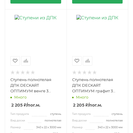
Ступень полнотелая
Ступень полнотелая
ДПК DECKART
ДПК DECKART
ОПТИМУМ венге 3
ОПТИМУМ графит 3
метра
метра
Много
Много
2 205 ₽
/пог.м.
2 205 ₽
/пог.м.
Тип продукта
ступень
Тип продукта
ступень
Вид доски
полнотелая
Вид доски
полнотелая
Размер
340 х 22 х 3000 мм
Размер
340 х 22 х 3000 мм