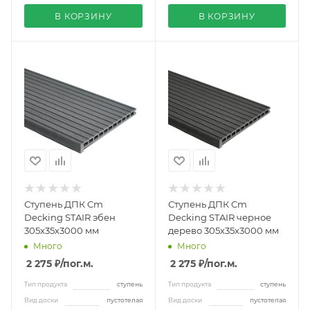
В КОРЗИНУ
В КОРЗИНУ
Ступень ДПК Cm
Ступень ДПК Cm
Decking STAIR эбен
Decking STAIR черное
305х35х3000 мм
дерево 305х35х3000 мм
Много
Много
2 275 ₽
/пог.м.
2 275 ₽
/пог.м.
Тип продукта
ступень
Тип продукта
ступень
Вид доски
пустотелая
Вид доски
пустотелая