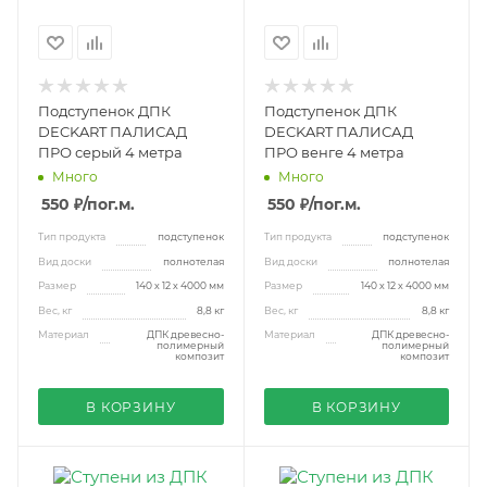
Подступенок ДПК
Подступенок ДПК
DECKART ПАЛИСАД
DECKART ПАЛИСАД
ПРО серый 4 метра
ПРО венге 4 метра
Много
Много
550 ₽
/пог.м.
550 ₽
/пог.м.
Тип продукта
подступенок
Тип продукта
подступенок
Вид доски
полнотелая
Вид доски
полнотелая
Размер
140 х 12 х 4000 мм
Размер
140 х 12 х 4000 мм
Вес, кг
8,8 кг
Вес, кг
8,8 кг
Материал
ДПК древесно-
Материал
ДПК древесно-
полимерный
полимерный
композит
композит
В КОРЗИНУ
В КОРЗИНУ