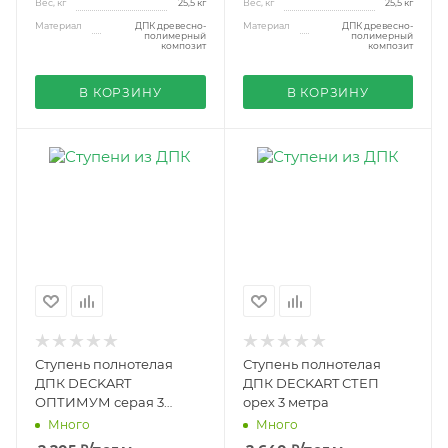
Вес, кг
25,5 кг
Вес, кг
25,5 кг
Материал
ДПК древесно-
Материал
ДПК древесно-
полимерный
полимерный
композит
композит
В КОРЗИНУ
В КОРЗИНУ
Ступень полнотелая
Ступень полнотелая
ДПК DECKART
ДПК DECKART СТЕП
ОПТИМУМ серая 3
орех 3 метра
метра
Много
Много