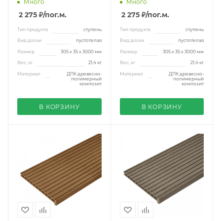
Много
Много
2 275 ₽
/пог.м.
2 275 ₽
/пог.м.
Тип продукта
ступень
Тип продукта
ступень
Вид доски
пустотелая
Вид доски
пустотелая
Размер
305 х 35 х 3000 мм
Размер
305 х 35 х 3000 мм
Вес, кг
21,4 кг
Вес, кг
21,4 кг
Материал
ДПК древесно-
Материал
ДПК древесно-
полимерный
полимерный
композит
композит
В КОРЗИНУ
В КОРЗИНУ