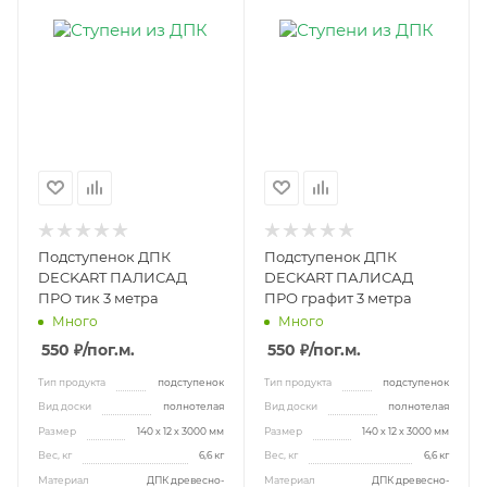
Подступенок ДПК
Подступенок ДПК
DECKART ПАЛИСАД
DECKART ПАЛИСАД
ПРО тик 3 метра
ПРО графит 3 метра
Много
Много
550 ₽
/пог.м.
550 ₽
/пог.м.
Тип продукта
подступенок
Тип продукта
подступенок
Вид доски
полнотелая
Вид доски
полнотелая
Размер
140 х 12 х 3000 мм
Размер
140 х 12 х 3000 мм
Вес, кг
6,6 кг
Вес, кг
6,6 кг
Материал
ДПК древесно-
Материал
ДПК древесно-