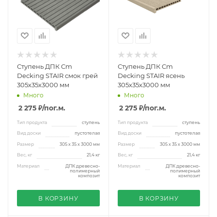
Ступень ДПК Cm
Ступень ДПК Cm
Decking STAIR смок грей
Decking STAIR ясень
305х35х3000 мм
305х35х3000 мм
Много
Много
2 275 ₽
/пог.м.
2 275 ₽
/пог.м.
Тип продукта
ступень
Тип продукта
ступень
Вид доски
пустотелая
Вид доски
пустотелая
Размер
305 х 35 х 3000 мм
Размер
305 х 35 х 3000 мм
Вес, кг
21,4 кг
Вес, кг
21,4 кг
Материал
ДПК древесно-
Материал
ДПК древесно-
полимерный
полимерный
композит
композит
В КОРЗИНУ
В КОРЗИНУ