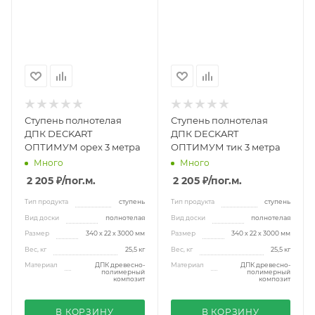
Ступень полнотелая
Ступень полнотелая
ДПК DECKART
ДПК DECKART
ОПТИМУМ орех 3 метра
ОПТИМУМ тик 3 метра
Много
Много
2 205 ₽
/пог.м.
2 205 ₽
/пог.м.
Тип продукта
ступень
Тип продукта
ступень
Вид доски
полнотелая
Вид доски
полнотелая
Размер
340 х 22 х 3000 мм
Размер
340 х 22 х 3000 мм
Вес, кг
25,5 кг
Вес, кг
25,5 кг
Материал
ДПК древесно-
Материал
ДПК древесно-
полимерный
полимерный
композит
композит
В КОРЗИНУ
В КОРЗИНУ