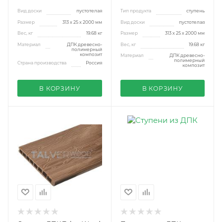
Вид доски
пустотелая
Тип продукта
ступень
Размер
313 х 25 х 2000 мм
Вид доски
пустотелая
Вес, кг
19.68 кг
Размер
313 х 25 х 2000 мм
Материал
ДПК древесно-
Вес, кг
19.68 кг
полимерный
композит
Материал
ДПК древесно-
полимерный
Страна производства
Россия
композит
В КОРЗИНУ
В КОРЗИНУ