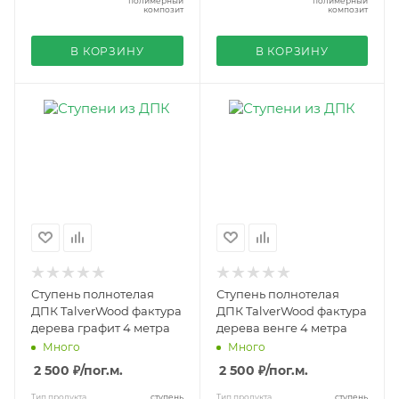
полимерный
полимерный
композит
композит
В КОРЗИНУ
В КОРЗИНУ
Ступень полнотелая
Ступень полнотелая
ДПК TalverWood фактура
ДПК TalverWood фактура
дерева графит 4 метра
дерева венге 4 метра
Много
Много
2 500 ₽
/пог.м.
2 500 ₽
/пог.м.
Тип продукта
ступень
Тип продукта
ступень