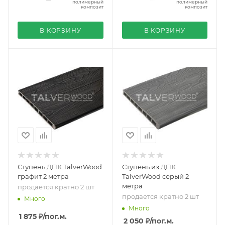
полимерный
полимерный
композит
композит
В КОРЗИНУ
В КОРЗИНУ
Ступень ДПК TalverWood
Ступень из ДПК
графит 2 метра
TalverWood серый 2
метра
продается кратно 2 шт
продается кратно 2 шт
Много
Много
1 875 ₽
/пог.м.
2 050 ₽
/пог.м.