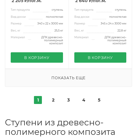
2 205 ₽
/пог.м.
2 640 ₽
/пог.м.
Тип продукта
ступень
Тип продукта
ступень
Вид доски
полнотелая
Вид доски
полнотелая
Размер
340 х 22 х 3000 мм
Размер
345 х 24 х 3000 мм
Вес, кг
25,5 кг
Вес, кг
22,8 кг
Материал
ДПК древесно-
Материал
ДПК древесно-
полимерный
полимерный
композит
композит
В КОРЗИНУ
В КОРЗИНУ
ПОКАЗАТЬ ЕЩЕ
1
2
3
4
5
Ступени из древесно-
полимерного композита