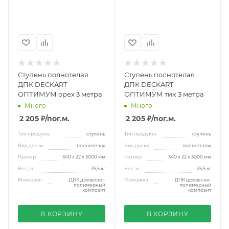
Ступень полнотелая
Ступень полнотелая
ДПК DECKART
ДПК DECKART
ОПТИМУМ орех 3 метра
ОПТИМУМ тик 3 метра
Много
Много
2 205 ₽
/пог.м.
2 205 ₽
/пог.м.
Тип продукта
ступень
Тип продукта
ступень
Вид доски
полнотелая
Вид доски
полнотелая
Размер
340 х 22 х 3000 мм
Размер
340 х 22 х 3000 мм
Вес, кг
25,5 кг
Вес, кг
25,5 кг
Материал
ДПК древесно-
Материал
ДПК древесно-
полимерный
полимерный
композит
композит
В КОРЗИНУ
В КОРЗИНУ