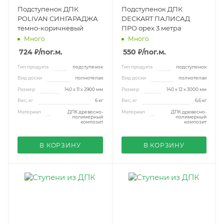
Подступенок ДПК
Подступенок ДПК
POLIVAN СИНГАРАДЖА
DECKART ПАЛИСАД
темно-коричневый
ПРО орех 3 метра
Много
Много
724 ₽
/пог.м.
550 ₽
/пог.м.
Тип продукта
подступенок
Тип продукта
подступенок
Вид доски
полнотелая
Вид доски
полнотелая
Размер
140 х 11 х 2900 мм
Размер
140 х 12 х 3000 мм
Вес, кг
6 кг
Вес, кг
6,6 кг
Материал
ДПК древесно-
Материал
ДПК древесно-
полимерный
полимерный
композит
композит
В КОРЗИНУ
В КОРЗИНУ