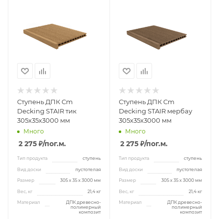
Ступень ДПК Cm
Ступень ДПК Cm
Decking STAIR тик
Decking STAIR мербау
305х35х3000 мм
305х35х3000 мм
Много
Много
2 275 ₽
/пог.м.
2 275 ₽
/пог.м.
Тип продукта
ступень
Тип продукта
ступень
Вид доски
пустотелая
Вид доски
пустотелая
Размер
305 х 35 х 3000 мм
Размер
305 х 35 х 3000 мм
Вес, кг
21,4 кг
Вес, кг
21,4 кг
Материал
ДПК древесно-
Материал
ДПК древесно-
полимерный
полимерный
композит
композит