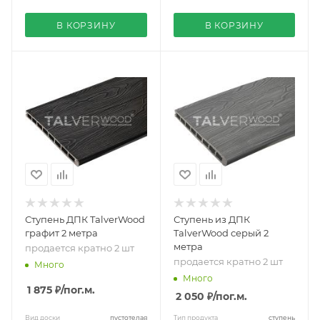
В КОРЗИНУ
В КОРЗИНУ
Ступень ДПК TalverWood
Ступень из ДПК
графит 2 метра
TalverWood серый 2
метра
продается кратно 2 шт
продается кратно 2 шт
Много
Много
1 875 ₽
/пог.м.
2 050 ₽
/пог.м.
Вид доски
пустотелая
Тип продукта
ступень