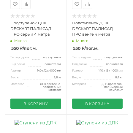
Подступенок ДПК
Подступенок ДПК
DECKART ПАЛИСАД
DECKART ПАЛИСАД
ПРО серый 4 метра
ПРО венге 4 метра
Много
Много
550 ₽
/пог.м.
550 ₽
/пог.м.
Тип продукта
подступенок
Тип продукта
подступенок
Вид доски
полнотелая
Вид доски
полнотелая
Размер
140 х 12 х 4000 мм
Размер
140 х 12 х 4000 мм
Вес, кг
8,8 кг
Вес, кг
8,8 кг
Материал
ДПК древесно-
Материал
ДПК древесно-
полимерный
полимерный
композит
композит
В КОРЗИНУ
В КОРЗИНУ