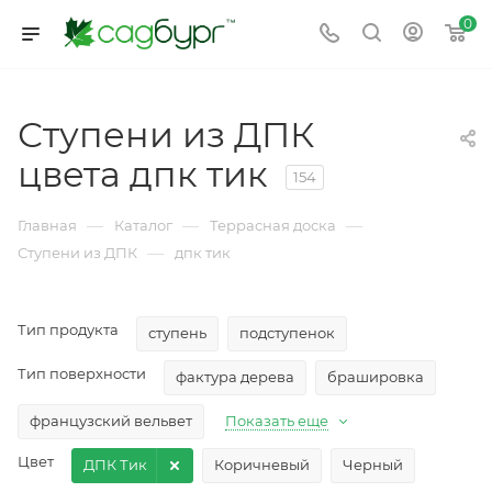
0
Ступени из ДПК
цвета дпк тик
154
—
—
—
Главная
Каталог
Террасная доска
—
Ступени из ДПК
дпк тик
Тип продукта
ступень
подступенок
Тип поверхности
фактура дерева
брашировка
французский вельвет
Показать еще
Цвет
ДПК Тик
Коричневый
Черный