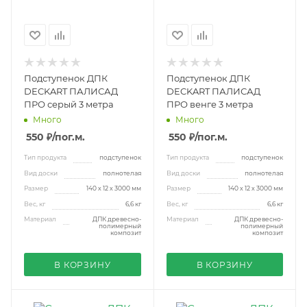
Подступенок ДПК
Подступенок ДПК
DECKART ПАЛИСАД
DECKART ПАЛИСАД
ПРО серый 3 метра
ПРО венге 3 метра
Много
Много
550 ₽
/пог.м.
550 ₽
/пог.м.
Тип продукта
подступенок
Тип продукта
подступенок
Вид доски
полнотелая
Вид доски
полнотелая
Размер
140 х 12 х 3000 мм
Размер
140 х 12 х 3000 мм
Вес, кг
6,6 кг
Вес, кг
6,6 кг
Материал
ДПК древесно-
Материал
ДПК древесно-
полимерный
полимерный
композит
композит
В КОРЗИНУ
В КОРЗИНУ