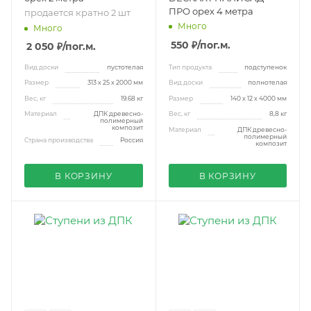
ПРО орех 4 метра
продается кратно 2 шт
Много
Много
550 ₽
/пог.м.
2 050 ₽
/пог.м.
Вид доски
пустотелая
Тип продукта
подступенок
Размер
313 х 25 х 2000 мм
Вид доски
полнотелая
Вес, кг
19.68 кг
Размер
140 х 12 х 4000 мм
Материал
ДПК древесно-
Вес, кг
8,8 кг
полимерный
композит
Материал
ДПК древесно-
полимерный
Страна производства
Россия
композит
В КОРЗИНУ
В КОРЗИНУ