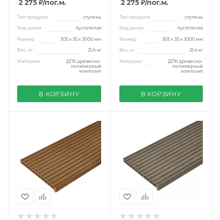
2 275 ₽
/пог.м.
2 275 ₽
/пог.м.
Тип продукта
ступень
Тип продукта
ступень
Вид доски
пустотелая
Вид доски
пустотелая
Размер
305 х 35 х 3000 мм
Размер
305 х 35 х 3000 мм
Вес, кг
21,4 кг
Вес, кг
21,4 кг
Материал
ДПК древесно-
Материал
ДПК древесно-
полимерный
полимерный
композит
композит
В КОРЗИНУ
В КОРЗИНУ