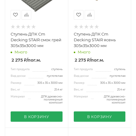
Ступень ДПК Cm
Ступень ДПК Cm
Decking STAIR смок грей
Decking STAIR ясень
305х35х3000 мм
305х35х3000 мм
Много
Много
2 275 ₽
/пог.м.
2 275 ₽
/пог.м.
Тип продукта
ступень
Тип продукта
ступень
Вид доски
пустотелая
Вид доски
пустотелая
Размер
305 х 35 х 3000 мм
Размер
305 х 35 х 3000 мм
Вес, кг
21,4 кг
Вес, кг
21,4 кг
Материал
ДПК древесно-
Материал
ДПК древесно-
полимерный
полимерный
композит
композит
В КОРЗИНУ
В КОРЗИНУ