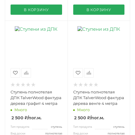
В КОРЗИНУ
В КОРЗИНУ
Ступень полнотелая
Ступень полнотелая
ДПК TalverWood фактура
ДПК TalverWood фактура
дерева графит 4 метра
дерева венге 4 метра
Много
Много
2 500 ₽
/пог.м.
2 500 ₽
/пог.м.
Тип продукта
ступень
Тип продукта
ступень
Вид доски
полнотелая
Вид доски
полнотелая