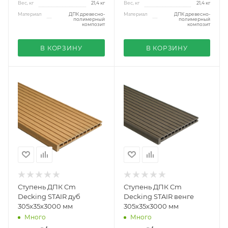
Вес, кг
21,4 кг
Вес, кг
21,4 кг
Материал
ДПК древесно-
Материал
ДПК древесно-
полимерный
полимерный
композит
композит
В КОРЗИНУ
В КОРЗИНУ
Ступень ДПК Cm
Ступень ДПК Cm
Decking STAIR дуб
Decking STAIR венге
305х35х3000 мм
305х35х3000 мм
Много
Много