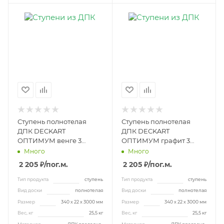
Ступень полнотелая
Ступень полнотелая
ДПК DECKART
ДПК DECKART
ОПТИМУМ венге 3
ОПТИМУМ графит 3
метра
метра
Много
Много
2 205 ₽
/пог.м.
2 205 ₽
/пог.м.
Тип продукта
ступень
Тип продукта
ступень
Вид доски
полнотелая
Вид доски
полнотелая
Размер
340 х 22 х 3000 мм
Размер
340 х 22 х 3000 мм
Вес, кг
25,5 кг
Вес, кг
25,5 кг