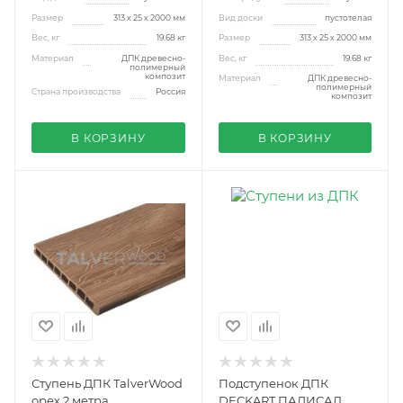
Размер
313 х 25 х 2000 мм
Вид доски
пустотелая
Вес, кг
19.68 кг
Размер
313 х 25 х 2000 мм
Материал
ДПК древесно-
Вес, кг
19.68 кг
полимерный
композит
Материал
ДПК древесно-
полимерный
Страна производства
Россия
композит
В КОРЗИНУ
В КОРЗИНУ
Ступень ДПК TalverWood
Подступенок ДПК
орех 2 метра
DECKART ПАЛИСАД