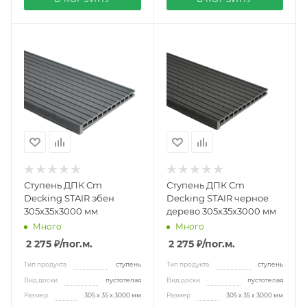
Ступень ДПК Cm
Ступень ДПК Cm
Decking STAIR эбен
Decking STAIR черное
305х35х3000 мм
дерево 305х35х3000 мм
Много
Много
2 275 ₽
/пог.м.
2 275 ₽
/пог.м.
Тип продукта
ступень
Тип продукта
ступень
Вид доски
пустотелая
Вид доски
пустотелая
Размер
305 х 35 х 3000 мм
Размер
305 х 35 х 3000 мм