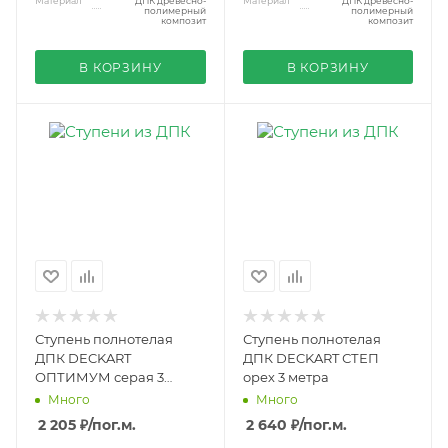
Материал
ДПК древесно-
Материал
ДПК древесно-
полимерный
полимерный
композит
композит
В КОРЗИНУ
В КОРЗИНУ
Ступень полнотелая
Ступень полнотелая
ДПК DECKART
ДПК DECKART СТЕП
ОПТИМУМ серая 3
орех 3 метра
метра
Много
Много
2 205 ₽
/пог.м.
2 640 ₽
/пог.м.