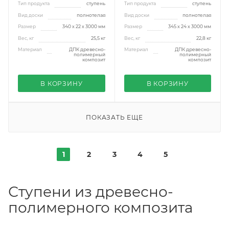
Тип продукта
ступень
Тип продукта
ступень
Вид доски
полнотелая
Вид доски
полнотелая
Размер
340 х 22 х 3000 мм
Размер
345 х 24 х 3000 мм
Вес, кг
25,5 кг
Вес, кг
22,8 кг
Материал
ДПК древесно-
Материал
ДПК древесно-
полимерный
полимерный
композит
композит
В КОРЗИНУ
В КОРЗИНУ
ПОКАЗАТЬ ЕЩЕ
1
2
3
4
5
Ступени из древесно-
полимерного композита