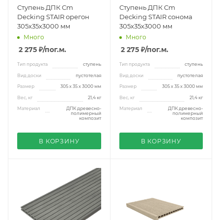
Ступень ДПК Cm
Ступень ДПК Cm
Decking STAIR орегон
Decking STAIR сонома
305х35х3000 мм
305х35х3000 мм
Много
Много
2 275 ₽
/пог.м.
2 275 ₽
/пог.м.
Тип продукта
ступень
Тип продукта
ступень
Вид доски
пустотелая
Вид доски
пустотелая
Размер
305 х 35 х 3000 мм
Размер
305 х 35 х 3000 мм
Вес, кг
21,4 кг
Вес, кг
21,4 кг
Материал
ДПК древесно-
Материал
ДПК древесно-
полимерный
полимерный
композит
композит
В КОРЗИНУ
В КОРЗИНУ