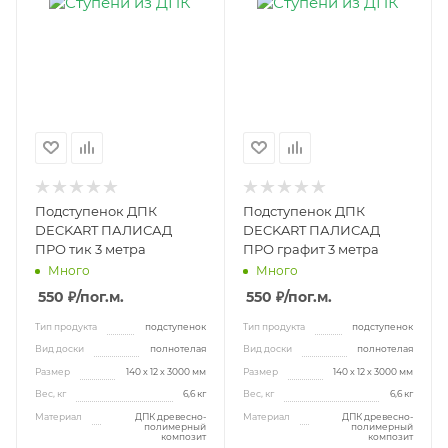
Подступенок ДПК
Подступенок ДПК
DECKART ПАЛИСАД
DECKART ПАЛИСАД
ПРО тик 3 метра
ПРО графит 3 метра
Много
Много
550 ₽
/пог.м.
550 ₽
/пог.м.
Тип продукта
подступенок
Тип продукта
подступенок
Вид доски
полнотелая
Вид доски
полнотелая
Размер
140 х 12 х 3000 мм
Размер
140 х 12 х 3000 мм
Вес, кг
6,6 кг
Вес, кг
6,6 кг
Материал
ДПК древесно-
Материал
ДПК древесно-
полимерный
полимерный
композит
композит