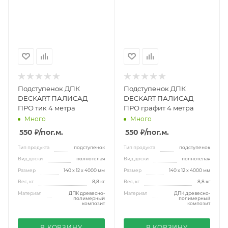
Подступенок ДПК
Подступенок ДПК
DECKART ПАЛИСАД
DECKART ПАЛИСАД
ПРО тик 4 метра
ПРО графит 4 метра
Много
Много
550 ₽
/пог.м.
550 ₽
/пог.м.
Тип продукта
подступенок
Тип продукта
подступенок
Вид доски
полнотелая
Вид доски
полнотелая
Размер
140 х 12 х 4000 мм
Размер
140 х 12 х 4000 мм
Вес, кг
8,8 кг
Вес, кг
8,8 кг
Материал
ДПК древесно-
Материал
ДПК древесно-
полимерный
полимерный
композит
композит
В КОРЗИНУ
В КОРЗИНУ