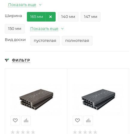
Показать еще
Ширина
165 мм
140 мм
147 мм
150 мм
Показать еще
Вид доски
пустотелая
полнотелая
ФИЛЬТР