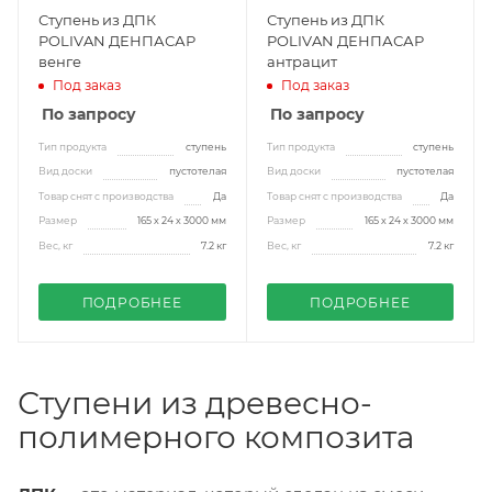
Ступень из ДПК
Ступень из ДПК
POLIVAN ДЕНПАСАР
POLIVAN ДЕНПАСАР
венге
антрацит
Под заказ
Под заказ
По запросу
По запросу
Тип продукта
ступень
Тип продукта
ступень
Вид доски
пустотелая
Вид доски
пустотелая
Товар снят с производства
Да
Товар снят с производства
Да
Размер
165 х 24 х 3000 мм
Размер
165 х 24 х 3000 мм
Вес, кг
7.2 кг
Вес, кг
7.2 кг
ПОДРОБНЕЕ
ПОДРОБНЕЕ
Ступени из древесно-
полимерного композита