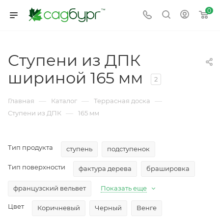
0
Ступени из ДПК
шириной 165 мм
2
—
—
—
Главная
Каталог
Террасная доска
—
Ступени из ДПК
165 мм
Тип продукта
ступень
подступенок
Тип поверхности
фактура дерева
брашировка
французский вельвет
Показать еще
Цвет
Коричневый
Черный
Венге