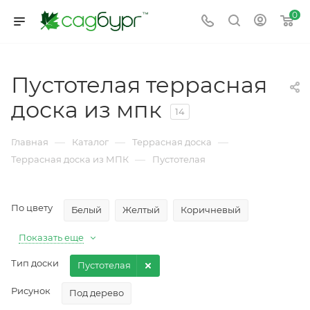
0
Пустотелая террасная
доска из мпк
14
—
—
—
Главная
Каталог
Террасная доска
—
Террасная доска из МПК
Пустотелая
По цвету
Белый
Желтый
Коричневый
Показать еще
Тип доски
Пустотелая
Рисунок
Под дерево