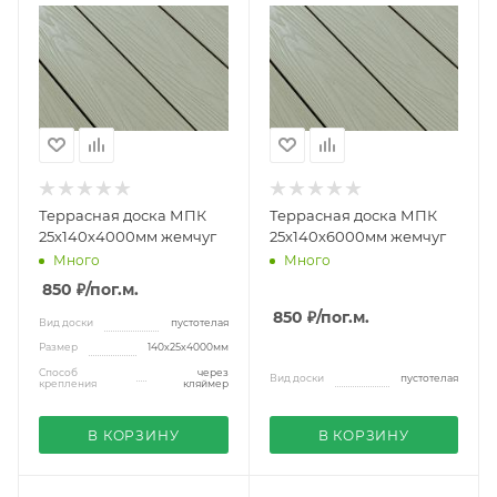
Террасная доска МПК
Террасная доска МПК
25х140х4000мм жемчуг
25х140х6000мм жемчуг
Много
Много
850 ₽
/пог.м.
850 ₽
/пог.м.
Вид доски
пустотелая
Размер
140х25х4000мм
Способ
через
Вид доски
пустотелая
крепления
кляймер
В КОРЗИНУ
В КОРЗИНУ