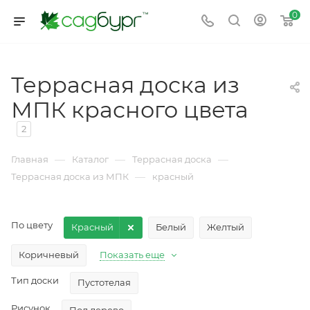
0
Террасная доска из
МПК красного цвета
2
—
—
—
Главная
Каталог
Террасная доска
—
Террасная доска из МПК
красный
По цвету
Красный
Белый
Желтый
Коричневый
Показать еще
Тип доски
Пустотелая
Рисунок