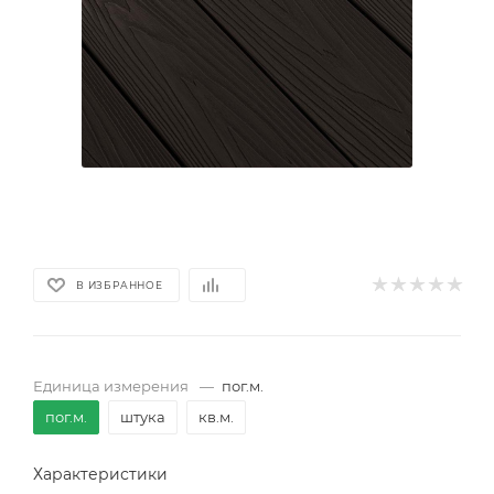
В ИЗБРАННОЕ
Единица измерения
—
пог.м.
пог.м.
штука
кв.м.
Характеристики