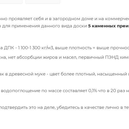
ично проявляет себя и в загородном доме и на коммерче
то для применения данного вида доски
5 каменных пре
а ДПК - 1 100-1 300 кг/м3, выше плотность = выше прочно
окна, нет абсорбции жиров и масел, первичный ПЭНД хи
ак в древесной муке - цвет более плотный, насыщенный 
водопоглощение по массе составляет 0,1% что в 20 раз 
подтвердить это на деле, убедитесь в качестве лично в т