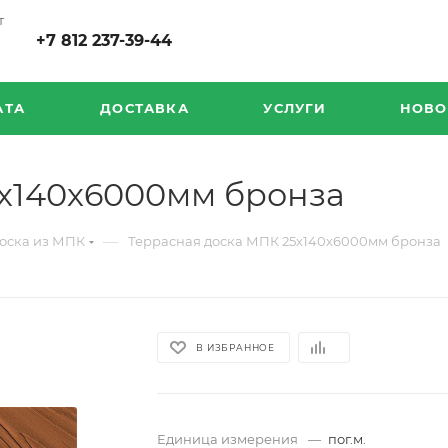
т
+7 812 237-39-44
АТА
ДОСТАВКА
УСЛУГИ
НОВО
5х140х6000мм бронза
—
оска из МПК
Террасная доска МПК 25х140х6000мм бронза
В ИЗБРАННОЕ
Единица измерения
—
пог.м.