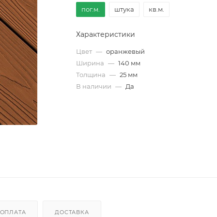
пог.м.
штука
кв.м.
Характеристики
Цвет
—
оранжевый
Ширина
—
140 мм
Толщина
—
25 мм
В наличии
—
Да
ОПЛАТА
ДОСТАВКА