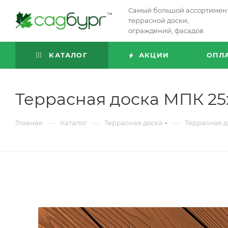
Самый большой ассортимен
террасной доски,
ограждений, фасадов
КАТАЛОГ
АКЦИИ
ОПЛ
Террасная доска МПК 2
—
—
—
Главная
Каталог
Террасная доска
Террасная д