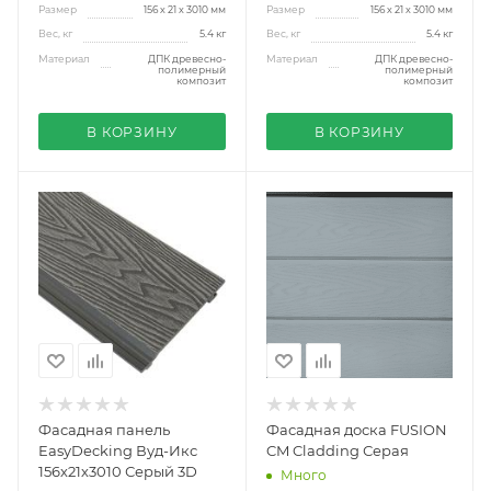
Размер
156 х 21 x 3010 мм
Размер
156 х 21 x 3010 мм
Вес, кг
5.4 кг
Вес, кг
5.4 кг
Материал
ДПК древесно-
Материал
ДПК древесно-
полимерный
полимерный
композит
композит
В КОРЗИНУ
В КОРЗИНУ
Фасадная панель
Фасадная доска FUSION
EasyDecking Вуд-Икс
CM Cladding Серая
156х21х3010 Серый 3D
Много