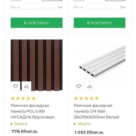
Размер
21x174x3000мм
Размер
21x174x3000мм
Вес, кг
3 кг
Вес, кг
3 кг
В КОРЗИНУ
В КОРЗИНУ
Реечная фасадная
Реечная фасадная
панель POLIVAN
панель CM Wall
НУСАДУА брусковая
26x219x3000мм Белый
двухцветная ко-
Много
Много
экструзия 13х177х3600
778 ₽
/пог.м.
1 093 ₽
/пог.м.
мм шоколад