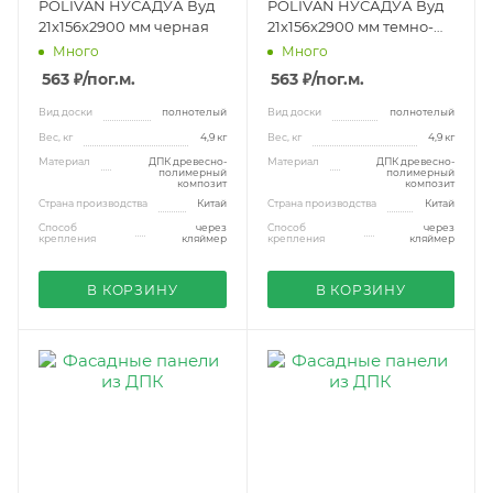
POLIVAN НУСАДУА Вуд
POLIVAN НУСАДУА Вуд
21х156х2900 мм черная
21х156х2900 мм темно-
коричневая
Много
Много
563 ₽
/пог.м.
563 ₽
/пог.м.
Вид доски
полнотелый
Вид доски
полнотелый
Вес, кг
4,9 кг
Вес, кг
4,9 кг
Материал
ДПК древесно-
Материал
ДПК древесно-
полимерный
полимерный
композит
композит
Страна производства
Китай
Страна производства
Китай
Способ
через
Способ
через
крепления
кляймер
крепления
кляймер
В КОРЗИНУ
В КОРЗИНУ