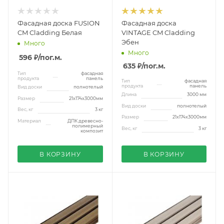
Фасадная доска FUSION
Фасадная доска
CM Cladding Белая
VINTAGE CM Cladding
Эбен
Много
Много
596 ₽
/пог.м.
635 ₽
/пог.м.
Тип
фасадная
продукта
панель
Тип
фасадная
продукта
панель
Вид доски
полнотелый
Длина
3000 мм
Размер
21x174x3000мм
Вид доски
полнотелый
Вес, кг
3 кг
Размер
21x174x3000мм
Материал
ДПК древесно-
полимерный
Вес, кг
3 кг
композит
В КОРЗИНУ
В КОРЗИНУ