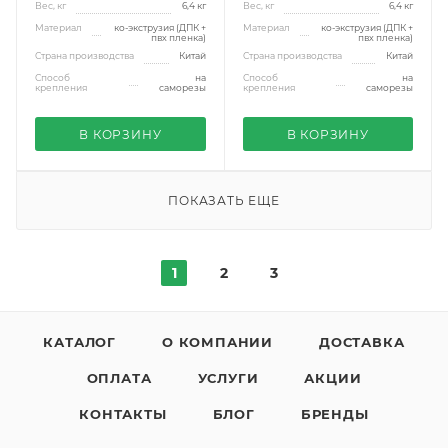
Вес, кг
6,4 кг
Вес, кг
6,4 кг
Материал
ко-экструзия (ДПК +
Материал
ко-экструзия (ДПК +
пвх пленка)
пвх пленка)
Страна производства
Китай
Страна производства
Китай
Способ
на
Способ
на
крепления
саморезы
крепления
саморезы
В КОРЗИНУ
В КОРЗИНУ
ПОКАЗАТЬ ЕЩЕ
1
2
3
КАТАЛОГ
О КОМПАНИИ
ДОСТАВКА
ОПЛАТА
УСЛУГИ
АКЦИИ
КОНТАКТЫ
БЛОГ
БРЕНДЫ