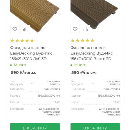
Фасадная панель
Фасадная панель
EasyDecking Вуд-Икс
EasyDecking Вуд-Икс
156х21х3010 Дуб 3D
156х21х3010 Венге 3D
Много
Много
590 ₽
/пог.м.
590 ₽
/пог.м.
Тип
фасадная
Тип
фасадная
продукта
панель
продукта
панель
Вид доски
полнотелая
Вид доски
полнотелая
Размер
156 х 21 x 3010 мм
Размер
156 х 21 x 3010 мм
Вес, кг
5.4 кг
Вес, кг
5.4 кг
Материал
ДПК древесно-
Материал
ДПК древесно-
полимерный
полимерный
композит
композит
В КОРЗИНУ
В КОРЗИНУ