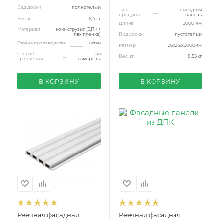
Вид доски
полнотелый
Тип
фасадная
продукта
панель
Вес, кг
6,4 кг
Длина
3000 мм
Материал
ко-экструзия (ДПК +
пвх пленка)
Вид доски
пустотелый
Страна производства
Китай
Размер
26x219x3000мм
Способ
на
Вес, кг
8,55 кг
крепления
саморезы
В КОРЗИНУ
В КОРЗИНУ
Реечная фасадная
Реечная фасадная