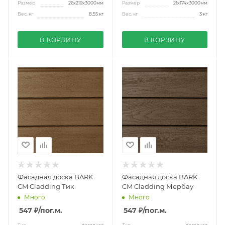
Размер
26x219x3000мм
Размер
21x174x3000мм
Вес, кг
8,55 кг
Вес, кг
3 кг
В КОРЗИНУ
В КОРЗИНУ
Фасадная доска BARK
Фасадная доска BARK
CM Cladding Тик
CM Cladding Мербау
Много
Много
547 ₽
/пог.м.
547 ₽
/пог.м.