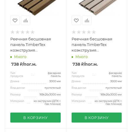
Реечная бесшовная
Реечная бесшовная
панель TimberTex
панель TimberTex
коэкструзия
коэкструзия
169x26x3000 мм тик
169x26x3000 мм крем
Много
Много
738 ₽
/пог.м.
738 ₽
/пог.м.
Тип
фасадная
Тип
фасадная
продукта
панель
продукта
панель
Длина
3000 мм
Длина
3000 мм
Вид доски
пустотелый
Вид доски
пустотелый
Размер
169x26x3000 мм
Размер
169x26x3000 мм
Материал
ко-экструзия (ДПК +
Материал
ко-экструзия (ДПК +
пвх пленка)
пвх пленка)
В КОРЗИНУ
В КОРЗИНУ