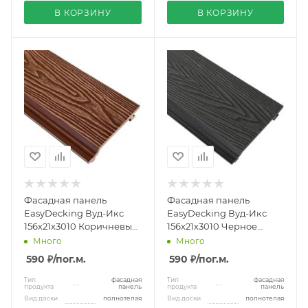
В КОРЗИНУ
В КОРЗИНУ
Фасадная панель
Фасадная панель
EasyDecking Вуд-Икс
EasyDecking Вуд-Икс
156х21х3010 Коричневый
156х21х3010 Черное
3D
дерево 3D
Много
Много
590 ₽
/пог.м.
590 ₽
/пог.м.
Тип
фасадная
Тип
фасадная
продукта
панель
продукта
панель
Вид доски
полнотелая
Вид доски
полнотелая