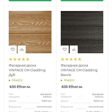
Фасадная доска
Фасадная доска
VINTAGE CM Cladding
VINTAGE CM Cladding
Дуб
Венге
Много
Много
635 ₽
/пог.м.
635 ₽
/пог.м.
Тип
фасадная
Тип
фасадная
продукта
панель
продукта
панель
Длина
3000 мм
Длина
3000 мм
Вид доски
полнотелый
Вид доски
полнотелый