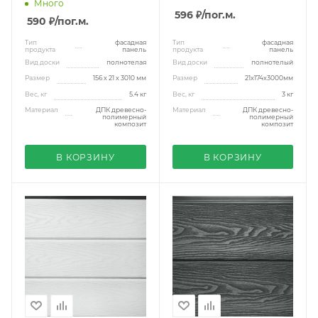
Много
596 ₽
/пог.м.
590 ₽
/пог.м.
Тип
фасадная
Тип
фасадная
продукта
панель
продукта
панель
Вид доски
полнотелая
Вид доски
полнотелый
Размер
156 х 21 x 3010 мм
Размер
21x174x3000мм
Вес, кг
5.4 кг
Вес, кг
3 кг
Материал
ДПК древесно-
Материал
ДПК древесно-
полимерный
полимерный
композит
композит
В КОРЗИНУ
В КОРЗИНУ