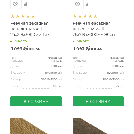
Реечная фасадная
Реечная фасадная
панель CM Wall
панель CM Wall
26x219x3000мм Тик
26x219x3000мм Эбен
Много
Много
1 093 ₽
/пог.м.
1 093 ₽
/пог.м.
Тип
фасадная
Тип
фасадная
продукта
панель
продукта
панель
Длина
3000 мм
Длина
3000 мм
Вид доски
пустотелый
Вид доски
пустотелый
Размер
26x219x3000мм
Размер
26x219x3000мм
Вес, кг
8,55 кг
Вес, кг
8,55 кг
В КОРЗИНУ
В КОРЗИНУ