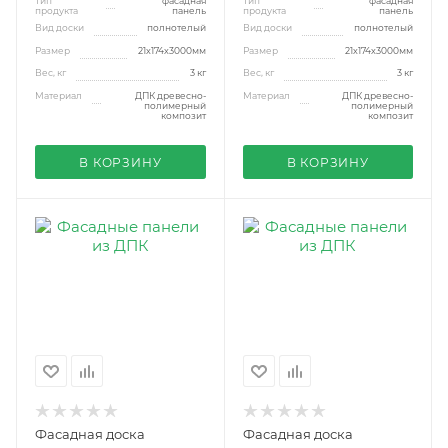
Тип
фасадная
Тип
фасадная
продукта
панель
продукта
панель
Вид доски
полнотелый
Вид доски
полнотелый
Размер
21x174x3000мм
Размер
21x174x3000мм
Вес, кг
3 кг
Вес, кг
3 кг
Материал
ДПК древесно-
Материал
ДПК древесно-
полимерный
полимерный
композит
композит
В КОРЗИНУ
В КОРЗИНУ
Фасадная доска
Фасадная доска