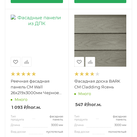
Реечная фасадная
Фасадная доска BARK
панель CM Wall
CM Cladding Ясень
26x219x3000мм Черное
Много
дерево
Много
547 ₽
/пог.м.
1 093 ₽
/пог.м.
Тип
фасадная
Тип
фасадная
продукта
панель
продукта
панель
Длина
3000 мм
Длина
3000 мм
Вид доски
пустотелый
Вид доски
полнотелый