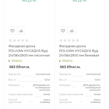
Фасадная доска
Фасадная доска
POLIVAN НУСАДУА Вуд
POLIVAN НУСАДУА Вуд
21х156х2900 мм песочная
21х156х2900 мм бежевая
Много
Много
563 ₽
/пог.м.
563 ₽
/пог.м.
Вид доски
полнотелый
Вид доски
полнотелый
Вес, кг
4,9 кг
Вес, кг
4,9 кг
Материал
ДПК древесно-
Материал
ДПК древесно-
полимерный
полимерный
композит
композит
Страна производства
Китай
Страна производства
Китай
Способ
через
Способ
через
крепления
кляймер
крепления
кляймер