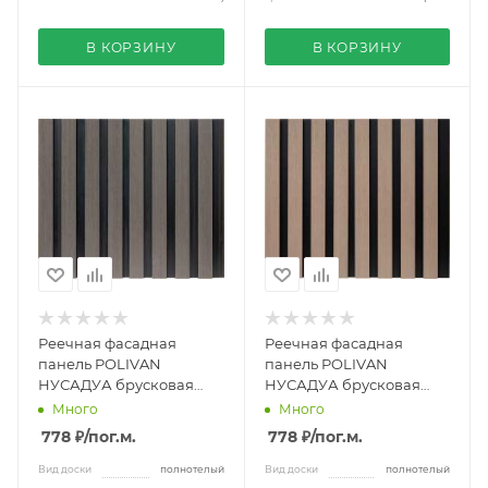
В КОРЗИНУ
В КОРЗИНУ
Реечная фасадная
Реечная фасадная
панель POLIVAN
панель POLIVAN
НУСАДУА брусковая
НУСАДУА брусковая
двухцветная ко-
двухцветная ко-
Много
Много
экструзия 13х177х3600
экструзия 13х177х3600
778 ₽
/пог.м.
778 ₽
/пог.м.
мм серая
мм капучино
Вид доски
полнотелый
Вид доски
полнотелый