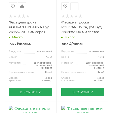
Фасадная доска
Фасадная доска
POLIVAN НУСАДУА Вуд
POLIVAN НУСАДУА Вуд
21х156х2900 мм серая
21х156х2900 мм светло-
коричневая
Много
Много
563 ₽
/пог.м.
563 ₽
/пог.м.
Вид доски
полнотелый
Вид доски
полнотелый
Вес, кг
4,9 кг
Вес, кг
4,9 кг
Материал
ДПК древесно-
Материал
ДПК древесно-
полимерный
полимерный
композит
композит
Страна производства
Китай
Страна производства
Китай
Способ
через
Способ
через
крепления
кляймер
крепления
кляймер
В КОРЗИНУ
В КОРЗИНУ