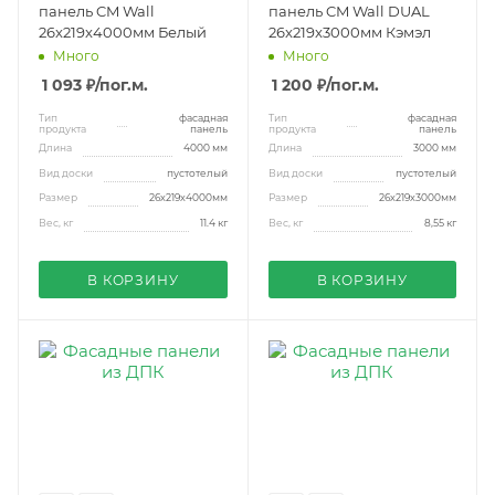
панель CM Wall
панель CM Wall DUAL
26x219x4000мм Белый
26x219x3000мм Кэмэл
Много
Много
1 093 ₽
/пог.м.
1 200 ₽
/пог.м.
Тип
фасадная
Тип
фасадная
продукта
панель
продукта
панель
Длина
4000 мм
Длина
3000 мм
Вид доски
пустотелый
Вид доски
пустотелый
Размер
26x219x4000мм
Размер
26x219x3000мм
Вес, кг
11.4 кг
Вес, кг
8,55 кг
В КОРЗИНУ
В КОРЗИНУ