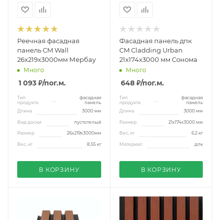
Реечная фасадная
Фасадная панель дпк
панель CM Wall
CM Cladding Urban
26x219x3000мм Мербау
21x174x3000 мм Сонома
Много
Много
1 093 ₽
/пог.м.
648 ₽
/пог.м.
Тип
фасадная
Тип
фасадная
продукта
панель
продукта
панель
Длина
3000 мм
Длина
3000 мм
Вид доски
пустотелый
Размер
21x174x3000 мм
Размер
26x219x3000мм
Вес, кг
6.2 кг
Вес, кг
8,55 кг
Материал
дпк
В КОРЗИНУ
В КОРЗИНУ