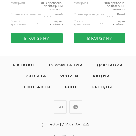
Материал
ДПК древесно-
Материал
ДПК древесно-
полимерный
полимерный
композит
композит
Страна производства
Китай
Страна производства
Китай
Способ
через
Способ
через
крепления
кляймер
крепления
кляймер
В КОРЗИНУ
В КОРЗИНУ
КАТАЛОГ
О КОМПАНИИ
ДОСТАВКА
ОПЛАТА
УСЛУГИ
АКЦИИ
КОНТАКТЫ
БЛОГ
БРЕНДЫ
+7 812 237-39-44