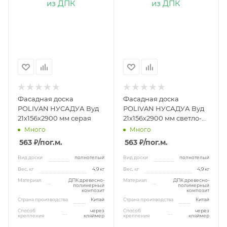
Фасадная доска
Фасадная доска
POLIVAN НУСАДУА Вуд
POLIVAN НУСАДУА Вуд
21х156х2900 мм серая
21х156х2900 мм светло-
коричневая
Много
Много
563 ₽
/пог.м.
563 ₽
/пог.м.
Вид доски
полнотелый
Вид доски
полнотелый
Вес, кг
4,9 кг
Вес, кг
4,9 кг
Материал
ДПК древесно-
Материал
ДПК древесно-
полимерный
полимерный
композит
композит
Страна производства
Китай
Страна производства
Китай
Способ
через
Способ
через
крепления
кляймер
крепления
кляймер