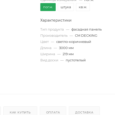
пог.м.
штука
кв.м.
Характеристики
Тип продукта
—
фасадная панель
Производитель
—
CM DECKING
Цвет
—
светло-коричневый
Длина
—
3000 мм
Ширина
—
219 мм
Вид доски
—
пустотелый
КАК КУПИТЬ
ОПЛАТА
ДОСТАВКА