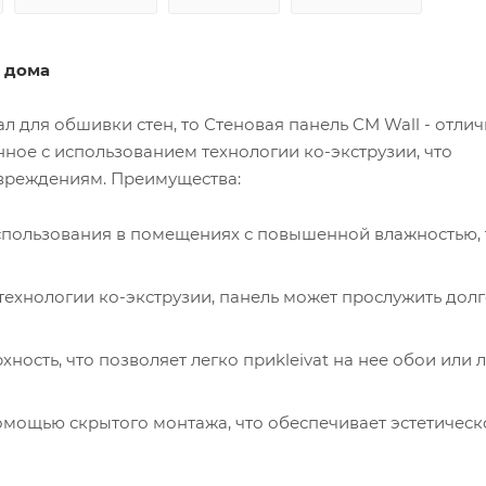
я дома
л для обшивки стен, то Стеновая панель CM Wall - отли
нное с использованием технологии ко-экструзии, что
овреждениям. Преимущества:
использования в помещениях с повышенной влажностью, 
технологии ко-экструзии, панель может прослужить дол
хность, что позволяет легко приkleivat на нее обои или
омощью скрытого монтажа, что обеспечивает эстетическ