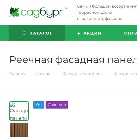
Самый большой ассортимен
террасной доски,
ограждений, фасадов
КАТАЛОГ
АКЦИИ
ОПЛ
Реечная фасадная панел
—
—
—
Главная
Каталог
Фасадные панели
Фасадные 
Хит
Советуем