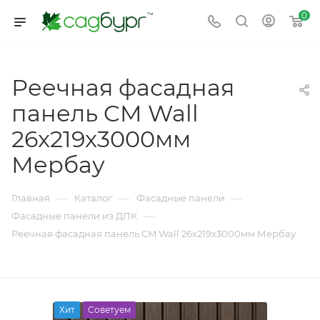
0
Реечная фасадная
панель CM Wall
26x219x3000мм
Мербау
—
—
—
Главная
Каталог
Фасадные панели
—
Фасадные панели из ДПК
Реечная фасадная панель CM Wall 26x219x3000мм Мербау
Хит
Советуем