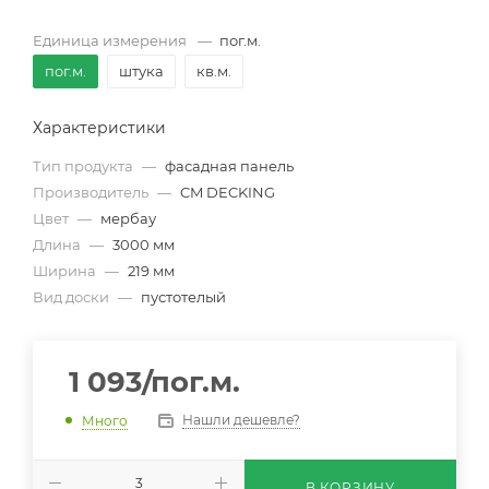
Единица измерения
—
пог.м.
пог.м.
штука
кв.м.
Характеристики
Тип продукта
—
фасадная панель
Производитель
—
CM DECKING
Цвет
—
мербау
Длина
—
3000 мм
Ширина
—
219 мм
Вид доски
—
пустотелый
1 093
/пог.м.
Нашли дешевле?
Много
В КОРЗИНУ