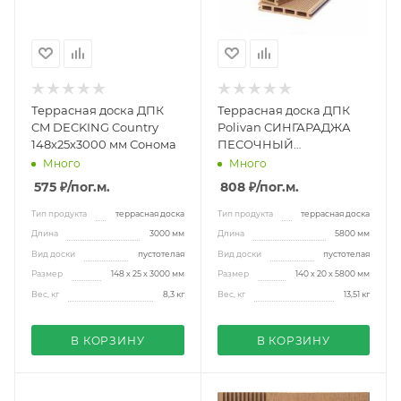
Террасная доска ДПК
Террасная доска ДПК
CM DECKING Country
Polivan СИНГАРАДЖА
148х25х3000 мм Сонома
ПЕСОЧНЫЙ
20x140x5800 мм
Много
Много
575 ₽
/пог.м.
808 ₽
/пог.м.
Тип продукта
террасная доска
Тип продукта
террасная доска
Длина
3000 мм
Длина
5800 мм
Вид доски
пустотелая
Вид доски
пустотелая
Размер
148 х 25 х 3000 мм
Размер
140 х 20 х 5800 мм
Вес, кг
8,3 кг
Вес, кг
13,51 кг
В КОРЗИНУ
В КОРЗИНУ