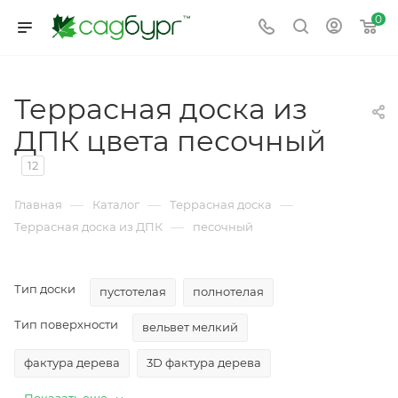
0
Террасная доска из
ДПК цвета песочный
12
—
—
—
Главная
Каталог
Террасная доска
—
Террасная доска из ДПК
песочный
Тип доски
пустотелая
полнотелая
Тип поверхности
вельвет мелкий
фактура дерева
3D фактура дерева