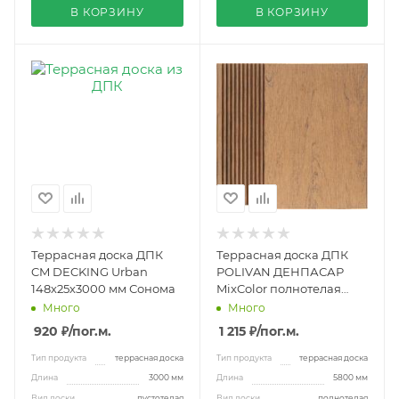
В КОРЗИНУ
В КОРЗИНУ
Террасная доска ДПК
Террасная доска ДПК
CM DECKING Urban
POLIVAN ДЕНПАСАР
148х25х3000 мм Сонома
MixColor полнотелая
140х20х5800мм
Много
Много
песочная
920 ₽
/пог.м.
1 215 ₽
/пог.м.
Тип продукта
террасная доска
Тип продукта
террасная доска
Длина
3000 мм
Длина
5800 мм
Вид доски
пустотелая
Вид доски
полнотелая