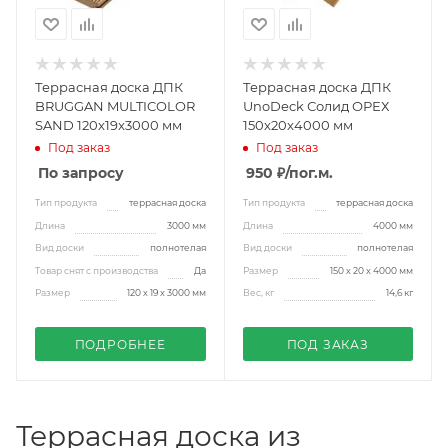
Террасная доска ДПК
Террасная доска ДПК
BRUGGAN MULTICOLOR
UnoDeck Солид ОРЕХ
SAND 120x19x3000 мм
150x20x4000 мм
Под заказ
Под заказ
По запросу
950 ₽
/пог.м.
Тип продукта
террасная доска
Тип продукта
террасная доска
Длина
3000 мм
Длина
4000 мм
Вид доски
полнотелая
Вид доски
полнотелая
Товар снят с производства
Да
Размер
150 x 20 x 4000 мм
Размер
120 x 19 x 3000 мм
Вес, кг
14,6 кг
ПОДРОБНЕЕ
ПОД ЗАКАЗ
Террасная доска из