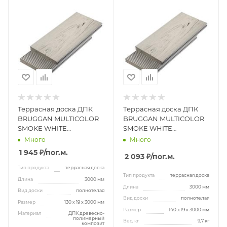
Террасная доска ДПК
Террасная доска ДПК
BRUGGAN MULTICOLOR
BRUGGAN MULTICOLOR
SMOKE WHITE
SMOKE WHITE
130x19x3000 мм
140x19x3000 мм
Много
Много
1 945 ₽
/пог.м.
2 093 ₽
/пог.м.
Тип продукта
террасная доска
Тип продукта
террасная доска
Длина
3000 мм
Длина
3000 мм
Вид доски
полнотелая
Вид доски
полнотелая
Размер
130 x 19 x 3000 мм
Размер
140 x 19 x 3000 мм
Материал
ДПК древесно-
полимерный
Вес, кг
9,7 кг
композит