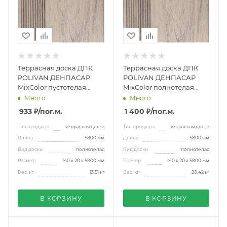
Террасная доска ДПК
Террасная доска ДПК
POLIVAN ДЕНПАСАР
POLIVAN ДЕНПАСАР
MixColor пустотелая
MixColor полнотелая
140х20х5800мм
140х20х5800мм
Много
Много
дымчато-белая
дымчато-белая
933 ₽
/пог.м.
1 400 ₽
/пог.м.
Тип продукта
террасная доска
Тип продукта
террасная доска
Длина
5800 мм
Длина
5800 мм
Вид доски
полнотелая
Вид доски
полнотелая
Размер
140 х 20 х 5800 мм
Размер
140 х 20 х 5800 мм
Вес, кг
13,51 кг
Вес, кг
20,42 кг
В КОРЗИНУ
В КОРЗИНУ