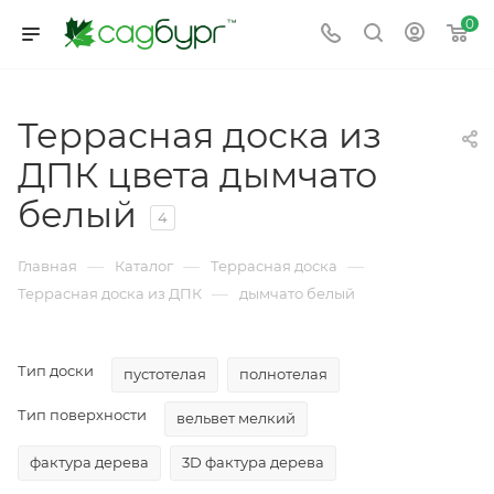
0
Террасная доска из
ДПК цвета дымчато
белый
4
—
—
—
Главная
Каталог
Террасная доска
—
Террасная доска из ДПК
дымчато белый
Тип доски
пустотелая
полнотелая
Тип поверхности
вельвет мелкий
фактура дерева
3D фактура дерева