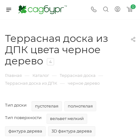
0
Террасная доска из
ДПК цвета черное
дерево
4
—
—
—
Главная
Каталог
Террасная доска
—
Террасная доска из ДПК
черное дерево
Тип доски
пустотелая
полнотелая
Тип поверхности
вельвет мелкий
фактура дерева
3D фактура дерева