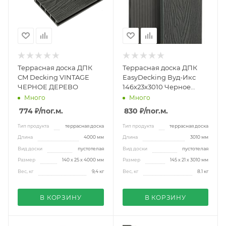
Террасная доска ДПК
Террасная доска ДПК
CM Decking VINTAGE
EasyDecking Вуд-Икс
ЧЕРНОЕ ДЕРЕВО
146х23х3010 Черное
дерево
Много
Много
774 ₽
/пог.м.
830 ₽
/пог.м.
Тип продукта
террасная доска
Тип продукта
террасная доска
Длина
4000 мм
Длина
3010 мм
Вид доски
пустотелая
Вид доски
пустотелая
Размер
140 х 25 х 4000 мм
Размер
145 х 21 х 3010 мм
Вес, кг
9,4 кг
Вес, кг
8.1 кг
В КОРЗИНУ
В КОРЗИНУ