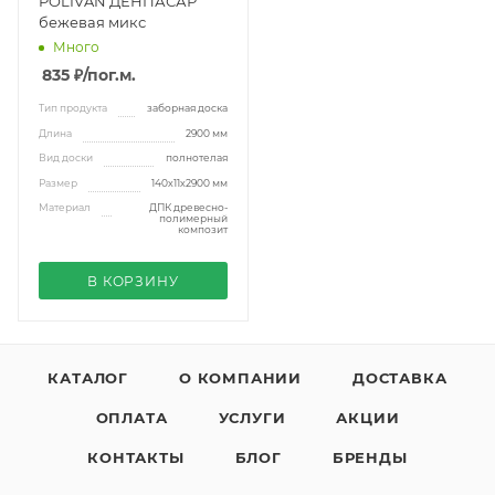
POLIVAN ДЕНПАСАР
бежевая микс
Много
835 ₽
/пог.м.
Тип продукта
заборная доска
Длина
2900 мм
Вид доски
полнотелая
Размер
140х11х2900 мм
Материал
ДПК древесно-
полимерный
композит
В КОРЗИНУ
КАТАЛОГ
О КОМПАНИИ
ДОСТАВКА
ОПЛАТА
УСЛУГИ
АКЦИИ
КОНТАКТЫ
БЛОГ
БРЕНДЫ