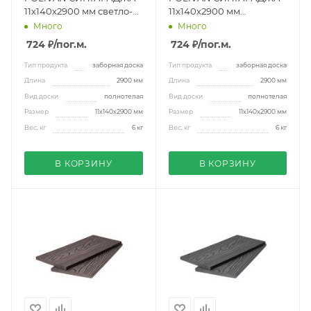
11х140х2900 мм светло-
11х140х2900 мм
коричневый
песочный
Много
Много
724 ₽
/пог.м.
724 ₽
/пог.м.
Тип продукта
заборная доска
Тип продукта
заборная доска
Длина
2900 мм
Длина
2900 мм
Вид доски
полнотелая
Вид доски
полнотелая
Размер
11х140х2900 мм
Размер
11х140х2900 мм
Вес, кг
6 кг
Вес, кг
6 кг
В КОРЗИНУ
В КОРЗИНУ