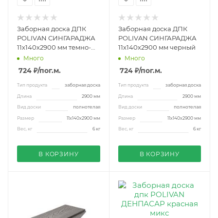
Заборная доска ДПК
Заборная доска ДПК
POLIVAN СИНГАРАДЖА
POLIVAN СИНГАРАДЖА
11х140х2900 мм темно-
11х140х2900 мм черный
коричневый
Много
Много
724 ₽
/пог.м.
724 ₽
/пог.м.
Тип продукта
заборная доска
Тип продукта
заборная доска
Длина
2900 мм
Длина
2900 мм
Вид доски
полнотелая
Вид доски
полнотелая
Размер
11х140х2900 мм
Размер
11х140х2900 мм
Вес, кг
6 кг
Вес, кг
6 кг
В КОРЗИНУ
В КОРЗИНУ