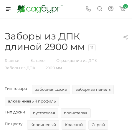
0
Заборы из ДПК
длиной 2900 мм
11
—
—
—
Главная
Каталог
Ограждения из ДПК
—
Заборы из ДПК
2900 мм
Тип товара
заборная доска
заборная панель
алюминиевый профиль
Тип доски
пустотелая
полнотелая
По цвету
Коричневый
Красный
Cерый