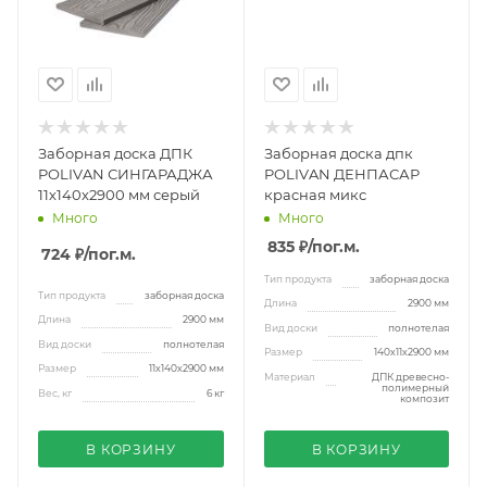
Заборная доска ДПК
Заборная доска дпк
POLIVAN СИНГАРАДЖА
POLIVAN ДЕНПАСАР
11х140х2900 мм серый
красная микс
Много
Много
835 ₽
/пог.м.
724 ₽
/пог.м.
Тип продукта
заборная доска
Тип продукта
заборная доска
Длина
2900 мм
Длина
2900 мм
Вид доски
полнотелая
Вид доски
полнотелая
Размер
140х11х2900 мм
Размер
11х140х2900 мм
Материал
ДПК древесно-
полимерный
Вес, кг
6 кг
композит
В КОРЗИНУ
В КОРЗИНУ