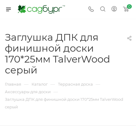
0
Заглушка ДПК для
финишной доски
170*25мм TalverWood
серый
—
—
—
Главная
Каталог
Террасная доска
—
Аксессуары для доски
Заглушка ДПК для финишной доски 170*25мм TalverWood
серый