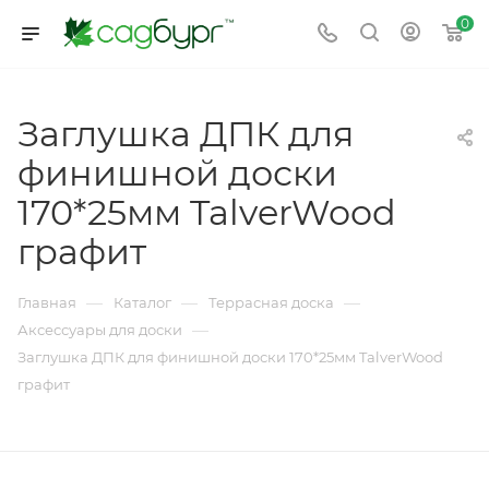
0
Заглушка ДПК для
финишной доски
170*25мм TalverWood
графит
—
—
—
Главная
Каталог
Террасная доска
—
Аксессуары для доски
Заглушка ДПК для финишной доски 170*25мм TalverWood
графит