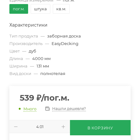
Единица измерения
—
пог.м.
пог.м.
штука
кв.м.
Характеристики
Тип продукта
—
заборная доска
Производитель
—
EasyDecking
Цвет
—
дуб
Длина
—
4000 мм
Ширина
—
131 мм
Вид доски
—
полнотелая
539
₽
/пог.м.
Нашли дешевле?
Много
В КОРЗИНУ