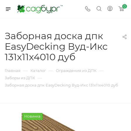
0
Заборная доска дпк
EasyDecking Вуд-Икс
131х11х4010 дуб
—
—
—
Главная
Каталог
Ограждения из ДПК
—
Заборы из ДПК
Заборная доска дпк EasyDecking Вуд-Икс 131х11х4010 дуб
Новинка