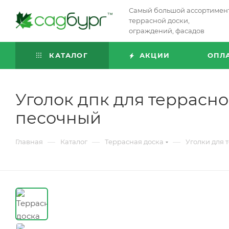
Самый большой ассортимен
террасной доски,
ограждений, фасадов
КАТАЛОГ
АКЦИИ
ОПЛ
Уголок дпк для террас
песочный
—
—
—
Главная
Каталог
Террасная доска
Уголки для 