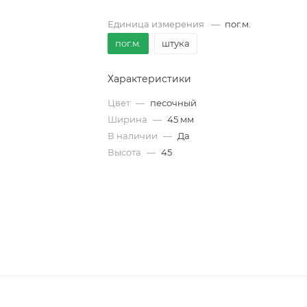
Единица измерения
—
пог.м.
пог.м.
штука
Характеристики
Цвет
—
песочный
Ширина
—
45 мм
В наличии
—
Да
Высота
—
45