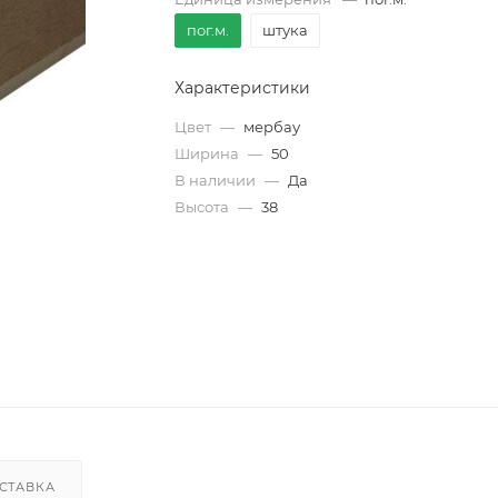
пог.м.
штука
Характеристики
Цвет
—
мербау
Ширина
—
50
В наличии
—
Да
Высота
—
38
СТАВКА