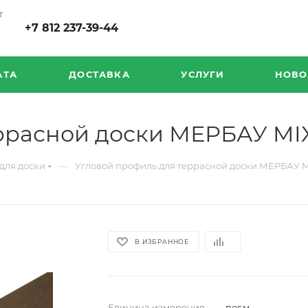
т
+7 812 237-39-44
АТА
ДОСТАВКА
УСЛУГИ
НОВО
еррасной доски МЕРБАУ MI
—
для доски
Угловой профиль для террасной доски МЕРБАУ 
В ИЗБРАННОЕ
Единица измерения
—
пог.м.