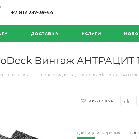
т
+7 812 237-39-44
АТА
ДОСТАВКА
УСЛУГИ
НОВО
noDeck Винтаж АНТРАЦИТ 
—
оска из ДПК
Террасная доска ДПК UnoDeck Винтаж АНТРА
В ИЗБРАННОЕ
Единица измерения
—
пог.