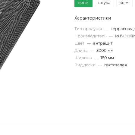
пог.м.
штука
кв.м.
Характеристики
Тип продукта
—
террасная 
Производитель
—
RUSDEKI
Цвет
—
антрацит
Длина
—
3000 мм
Ширина
—
150 мм
Вид доски
—
пустотелая