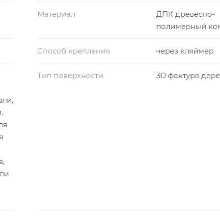
Материал
ДПК древесно-
полимерный ко
Способ крепления
через кляймер
Тип поверхности
3D фактура дер
вли,
,
ля
я
в,
вли