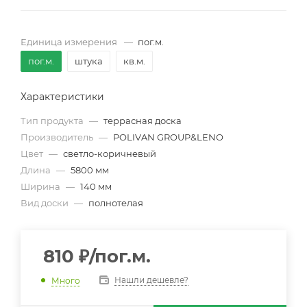
Единица измерения
—
пог.м.
пог.м.
штука
кв.м.
Характеристики
Тип продукта
—
террасная доска
Производитель
—
POLIVAN GROUP&LENO
Цвет
—
светло-коричневый
Длина
—
5800 мм
Ширина
—
140 мм
Вид доски
—
полнотелая
810
₽
/пог.м.
Нашли дешевле?
Много