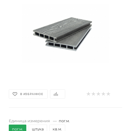
В ИЗБРАННОЕ
Единица измерения
—
пог.м.
пог.м.
штука
кв.м.