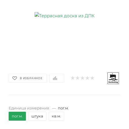
В ИЗБРАННОЕ
Единица измерения
—
пог.м.
пог.м.
штука
кв.м.