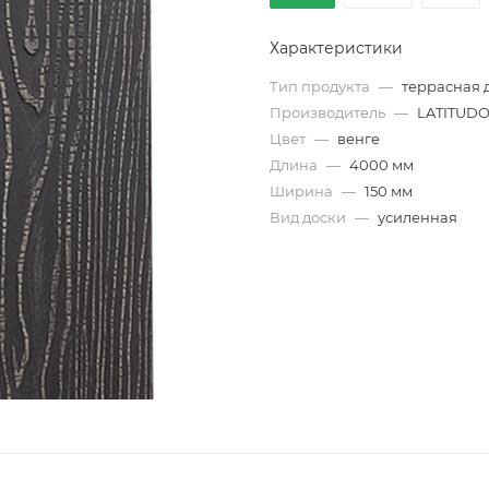
Характеристики
Тип продукта
—
террасная 
Производитель
—
LATITUD
Цвет
—
венге
Длина
—
4000 мм
Ширина
—
150 мм
Вид доски
—
усиленная