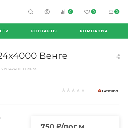
0
0
0
СТИ
КОНТАКТЫ
КОМПАНИЯ
24х4000 Венге
 150х24х4000 Венге
м.
750
₽
/пог.м.