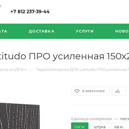
т
+7 812 237-39-44
АТА
ДОСТАВКА
УСЛУГИ
НОВО
titudo ПРО усиленная 150х
—
оска из ДПК
Террасная доска ДПК Latitudo ПРО усиленная
В ИЗБРАННОЕ
Единица измерения
—
пог.
пог.м.
штука
кв.м.