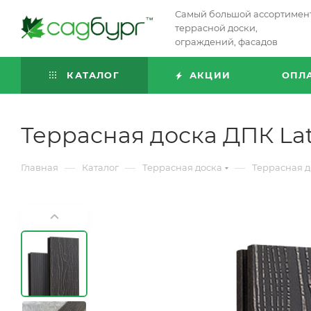
Самый большой ассортимен
террасной доски,
ограждений, фасадов
КАТАЛОГ
АКЦИИ
ОПЛ
Террасная доска ДПК La
—
—
—
Главная
Каталог
Террасная доска
Террасная д