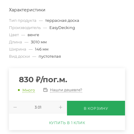
Характеристики
Тип продукта
—
террасная доска
Производитель
—
EasyDecking
Цвет
—
венге
Длина
—
3010 мм
Ширина
—
146 мм
Вид доски
—
пустотелая
830
₽
/пог.м.
Нашли дешевле?
Много
В КОРЗИНУ
КУПИТЬ В 1 КЛИК