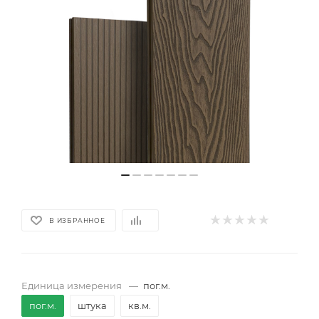
В ИЗБРАННОЕ
Единица измерения
—
пог.м.
пог.м.
штука
кв.м.