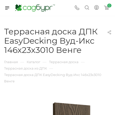
0
Террасная доска ДПК
EasyDecking Вуд-Икс
146х23х3010 Венге
—
—
—
Главная
Каталог
Террасная доска
—
Террасная доска из ДПК
Террасная доска ДПК EasyDecking Вуд-Икс 146х23х3010
Венге