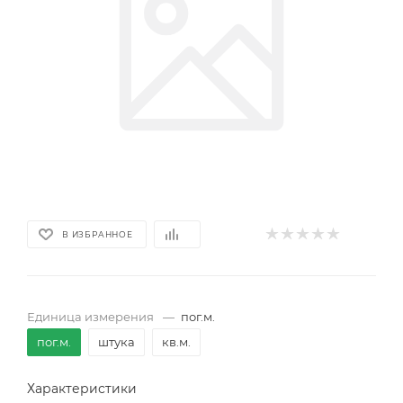
В ИЗБРАННОЕ
Единица измерения
—
пог.м.
пог.м.
штука
кв.м.
Характеристики