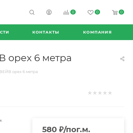
0
0
0
СТИ
КОНТАКТЫ
КОМПАНИЯ
 орех 6 метра
ВЕЙВ орех 6 метра
м.
580
₽
/пог.м.