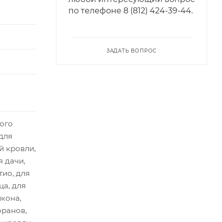
по телефонe 8 (812) 424-39-44.
ЗАДАТЬ ВОПРОС
ого
для
й кровли,
я дачи,
тио, для
ца, для
лкона,
оранов,