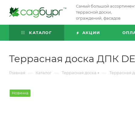
Самый большой ассортимен
террасной доски,
ограждений, фасадов
КАТАЛОГ
АКЦИИ
ОПЛ
Террасная доска ДПК D
—
—
—
Главная
Каталог
Террасная доска
Террасная д
Новинка