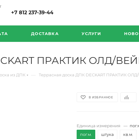
т
+7 812 237-39-44
АТА
ДОСТАВКА
УСЛУГИ
НОВО
ECKART ПРАКТИК ОЛД/ВЕЙВ
—
оска из ДПК
Террасная доска ДПК DECKART ПРАКТИК ОЛД/
В ИЗБРАННОЕ
Единица измерения
—
пог.
пог.м.
штука
кв.м.