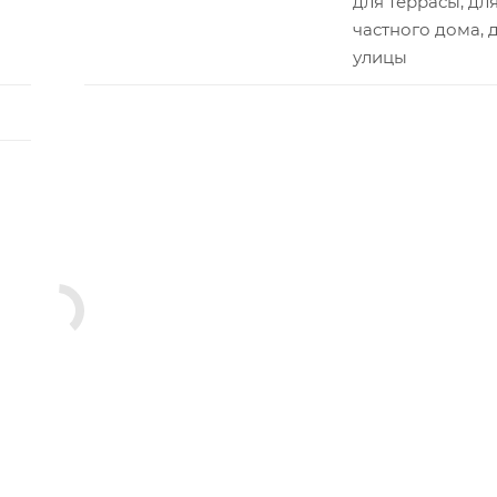
для террасы, дл
частного дома, 
улицы