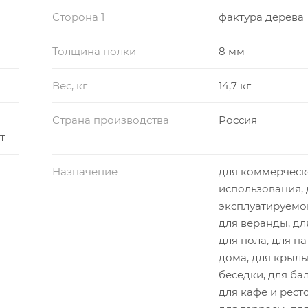
Сторона 1
фактура дерева
Толщина полки
8 мм
Вес, кг
14,7 кг
Страна производства
Россия
т
Назначение
для коммерческ
использования, 
эксплуатируемо
для веранды, дл
для пола, для па
дома, для крыль
беседки, для ба
для кафе и рест