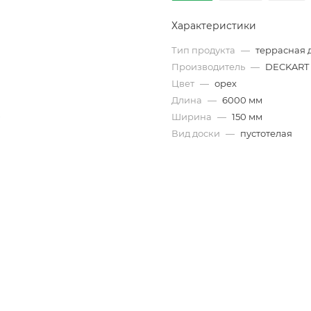
Характеристики
Тип продукта
—
террасная 
Производитель
—
DECKART
Цвет
—
орех
Длина
—
6000 мм
Ширина
—
150 мм
Вид доски
—
пустотелая