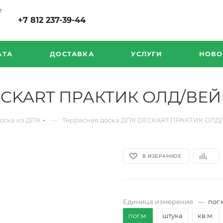
т
+7 812 237-39-44
АТА
ДОСТАВКА
УСЛУГИ
НОВО
ECKART ПРАКТИК ОЛД/ВЕЙВ
—
оска из ДПК
Террасная доска ДПК DECKART ПРАКТИК ОЛД/
В ИЗБРАННОЕ
Единица измерения
—
пог.
пог.м.
штука
кв.м.