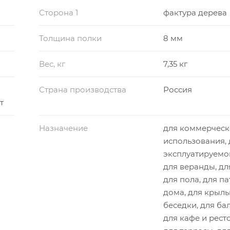
Сторона 1
фактура дерева
Толщина полки
8 мм
Вес, кг
7,35 кг
Страна производства
Россия
т
Назначение
для коммерческ
использования, 
эксплуатируемо
для веранды, дл
для пола, для па
дома, для крыль
беседки, для ба
для кафе и рест