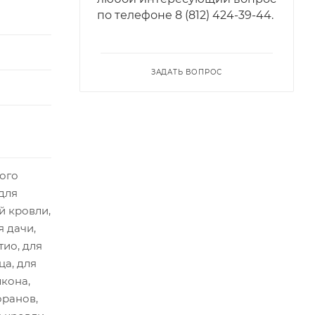
по телефонe 8 (812) 424-39-44.
ЗАДАТЬ ВОПРОС
ого
для
й кровли,
я дачи,
тио, для
ца, для
лкона,
оранов,