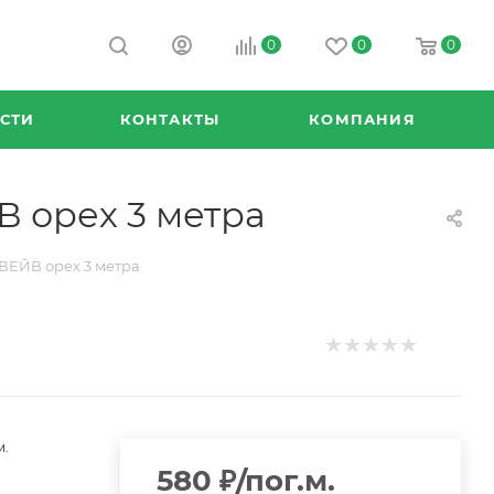
0
0
0
СТИ
КОНТАКТЫ
КОМПАНИЯ
 орех 3 метра
ВЕЙВ орех 3 метра
м.
580
₽
/пог.м.