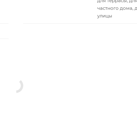
для террасы, дл
частного дома, 
улицы