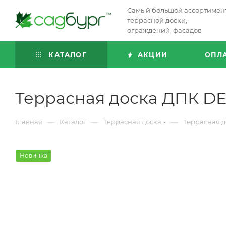
Самый большой ассортимен
террасной доски,
ограждений, фасадов
КАТАЛОГ
АКЦИИ
ОПЛ
Террасная доска ДПК D
—
—
—
Главная
Каталог
Террасная доска
Террасная д
Новинка