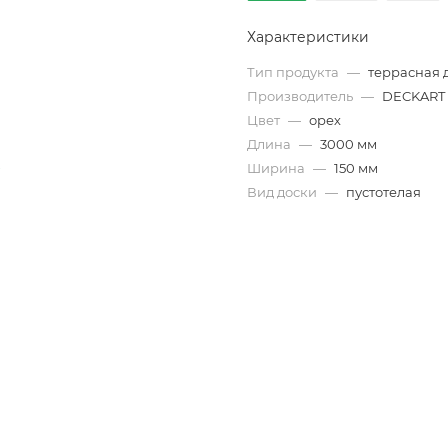
Характеристики
Тип продукта
—
террасная 
Производитель
—
DECKART
Цвет
—
орех
Длина
—
3000 мм
Ширина
—
150 мм
Вид доски
—
пустотелая