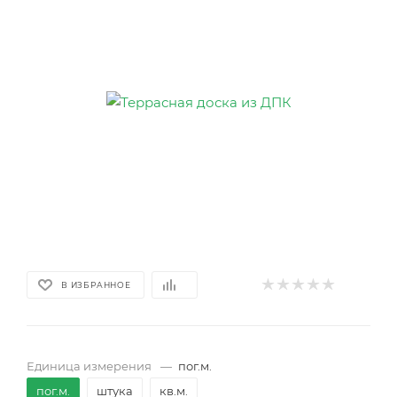
В ИЗБРАННОЕ
Единица измерения
—
пог.м.
пог.м.
штука
кв.м.