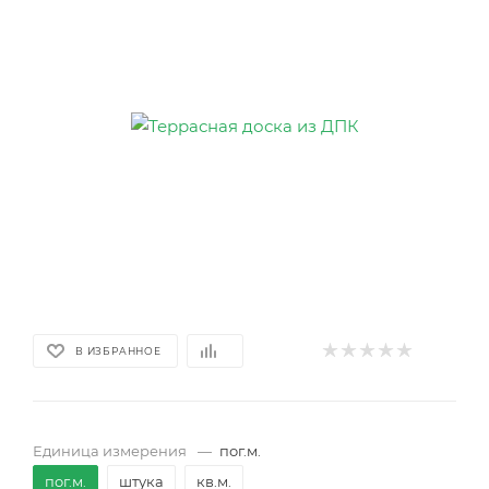
В ИЗБРАННОЕ
Единица измерения
—
пог.м.
пог.м.
штука
кв.м.