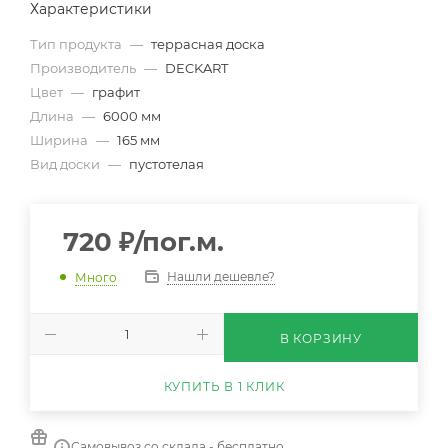
Характеристики
Тип продукта
—
террасная доска
Производитель
—
DECKART
Цвет
—
графит
Длина
—
6000 мм
Ширина
—
165 мм
Вид доски
—
пустотелая
720
₽
/пог.м.
Нашли дешевле?
Много
В КОРЗИНУ
КУПИТЬ В 1 КЛИК
Самовывоз со склада - бесплатно