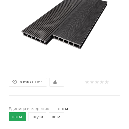
В ИЗБРАННОЕ
Единица измерения
—
пог.м.
пог.м.
штука
кв.м.