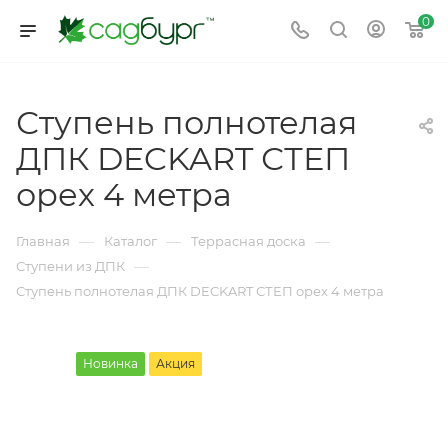
0
Ступень полнотелая
ДПК DECKART СТЕП
орех 4 метра
—
—
—
Главная
Каталог
Террасная доска
—
Ступени из ДПК
Ступень полнотелая ДПК DECKART СТЕП орех 4 метра
Новинка
Акция