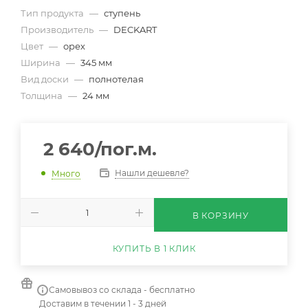
Тип продукта
—
ступень
Производитель
—
DECKART
Цвет
—
орех
Ширина
—
345 мм
Вид доски
—
полнотелая
Толщина
—
24 мм
2 640
/пог.м.
Нашли дешевле?
Много
В КОРЗИНУ
КУПИТЬ В 1 КЛИК
Самовывоз со склада - бесплатно
Доставим в течении 1 - 3 дней