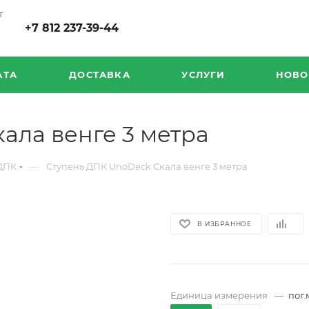
т
+7 812 237-39-44
АТА
ДОСТАВКА
УСЛУГИ
НОВО
ала венге 3 метра
—
 ДПК
Ступень ДПК UnoDeck Скала венге 3 метра
В ИЗБРАННОЕ
Единица измерения
—
пог.