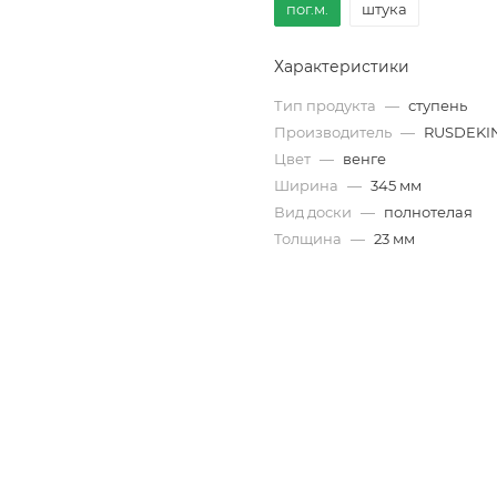
пог.м.
штука
Характеристики
Тип продукта
—
ступень
Производитель
—
RUSDEKI
Цвет
—
венге
Ширина
—
345 мм
Вид доски
—
полнотелая
Толщина
—
23 мм