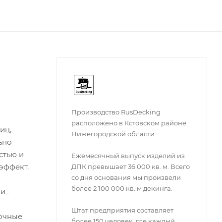
Производство RusDecking
расположено в Кстовском районе
иц,
Нижегородской области.
ьно
стью и
Ежемесячный выпуск изделий из
эффект.
ДПК превышает 36 000 кв. м. Всего
со дня основания мы произвели
более 2 100 000 кв. м декинга.
и -
Штат предприятия составляет
рочные
более 150 человек, где каждый