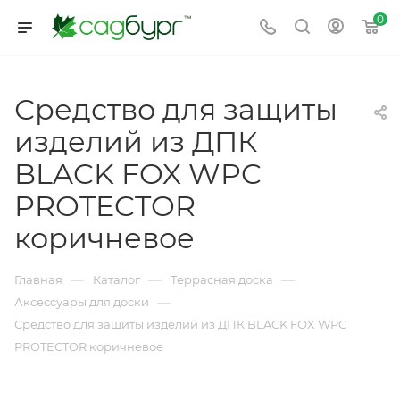
0
Средство для защиты
изделий из ДПК
BLACK FOX WPC
PROTECTOR
коричневое
—
—
—
Главная
Каталог
Террасная доска
—
Аксессуары для доски
Средство для защиты изделий из ДПК BLACK FOX WPC
PROTECTOR коричневое