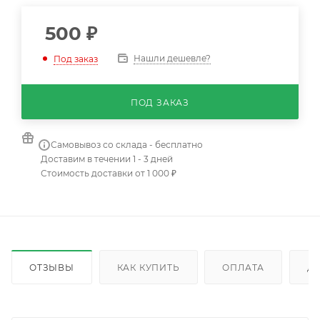
500
₽
Нашли дешевле?
Под заказ
ПОД ЗАКАЗ
Самовывоз со склада - бесплатно
Доставим в течении 1 - 3 дней
Стоимость доставки от 1 000 ₽
ОТЗЫВЫ
КАК КУПИТЬ
ОПЛАТА
Д