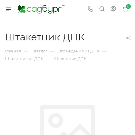
0
Штакетник ДПК
—
—
—
Главная
Каталог
Ограждения из ДПК
—
Штакетник из ДПК
Штакетник ДПК