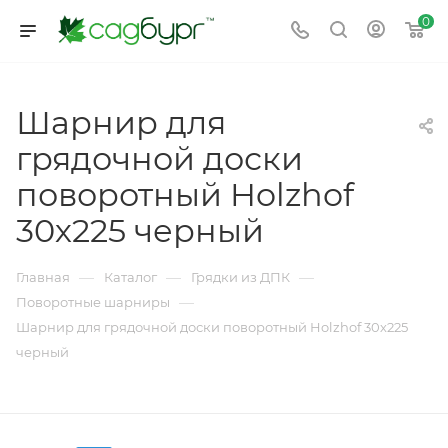
0
Шарнир для
грядочной доски
поворотный Holzhof
30х225 черный
—
—
—
Главная
Каталог
Грядки из ДПК
—
Поворотные шарниры
Шарнир для грядочной доски поворотный Holzhof 30х225
черный