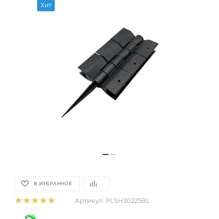
Хит
В ИЗБРАННОЕ
Артикул:
PLSH30225BL