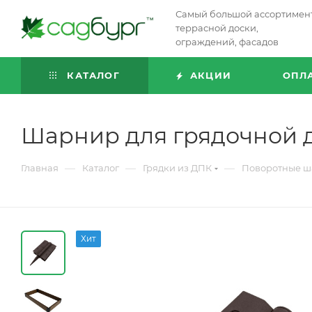
Самый большой ассортимен
террасной доски,
ограждений, фасадов
КАТАЛОГ
АКЦИИ
ОПЛ
Шарнир для грядочной д
—
—
—
Главная
Каталог
Грядки из ДПК
Поворотные 
Хит