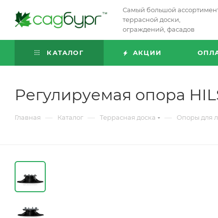
Самый большой ассортимен
террасной доски,
ограждений, фасадов
КАТАЛОГ
АКЦИИ
ОПЛ
Регулируемая опора HILST
—
—
—
Главная
Каталог
Террасная доска
Опоры для л