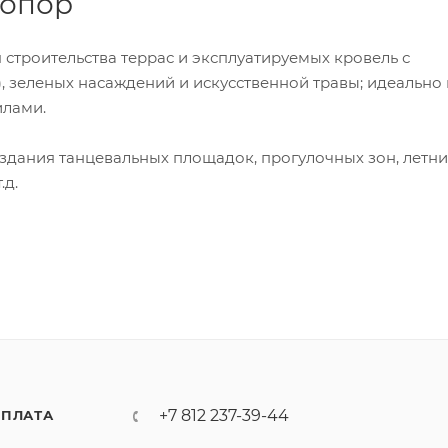
 опор
строительства террас и эксплуатируемых кровель с
, зеленых насаждений и искусственной травы; идеально
илами.
здания танцевальных площадок, прогулочных зон, летни
.д.
+7 812 237-39-44
ПЛАТА