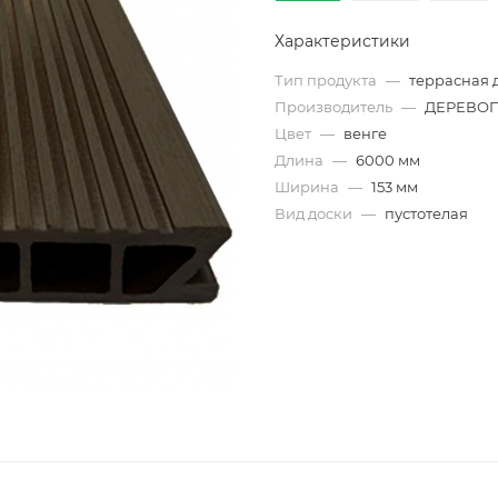
Характеристики
Тип продукта
—
террасная 
Производитель
—
ДЕРЕВО
Цвет
—
венге
Длина
—
6000 мм
Ширина
—
153 мм
Вид доски
—
пустотелая