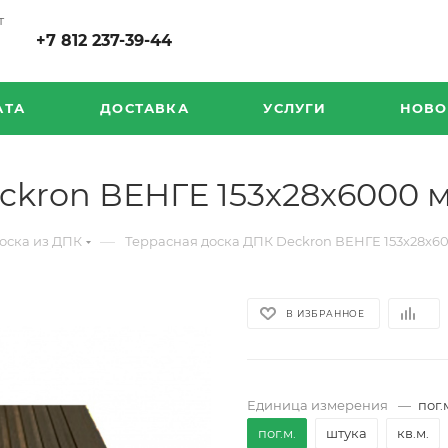
т
+7 812 237-39-44
АТА
ДОСТАВКА
УСЛУГИ
НОВО
ckron ВЕНГЕ 153х28х6000 
—
оска из ДПК
Террасная доска ДПК Deckron ВЕНГЕ 153х28х6
В ИЗБРАННОЕ
Единица измерения
—
пог.
пог.м.
штука
кв.м.