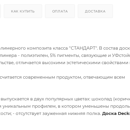
КАК КУПИТЬ
ОПЛАТА
ДОСТАВКА
полимерного композита класса "СТАНДАРТ". В состав дос
олимера - полиэтилен, 5% пигменты, связующие и УФстой
льстве, отличается высокими эстетическими свойствами 
у считается современным продуктом, отвечающим всем
- выпускается в двух популярных цветах: шоколад (корич
ым уникальным профилем, в котором уменьшены продол
ости; - отсутствует зауженная нижняя полка.
Доска Deck