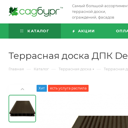
Самый большой ассортимен
террасной доски,
ограждений, фасадов
КАТАЛОГ
АКЦИИ
ОПЛ
Террасная доска ДПК De
—
—
—
Главная
Каталог
Террасная доска
Террасная д
Хит
есть услуга распила