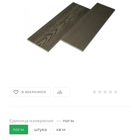
В ИЗБРАННОЕ
Единица измерения
—
пог.м.
пог.м.
штука
кв.м.