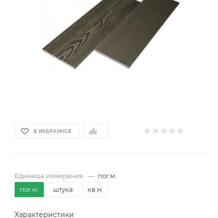
В ИЗБРАННОЕ
Единица измерения
—
пог.м.
пог.м.
штука
кв.м.
Характеристики