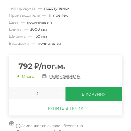
Тип продукта
—
подступенок
Производитель
—
TimberTex
Цвет
—
коричневый
Длина
—
3000 мм
Ширина
—
150 мм
Вид доски
—
полнотелая
792
₽
/пог.м.
Нашли дешевле?
Много
В КОРЗИНУ
КУПИТЬ В 1 КЛИК
Самовывоз со склада - бесплатно