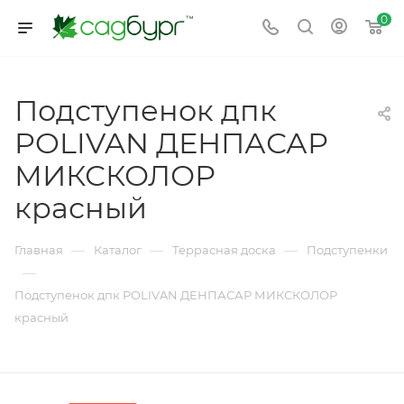
0
Подступенок дпк
POLIVAN ДЕНПАСАР
МИКСКОЛОР
красный
—
—
—
Главная
Каталог
Террасная доска
Подступенки
—
Подступенок дпк POLIVAN ДЕНПАСАР МИКСКОЛОР
красный