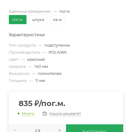
Единица измерения
—
пог.м.
пог.м.
штука
кв.м.
Характеристики
Тип продукта
—
подступенок
Производитель
—
POLIVAN
Цвет
—
красный
Ширина
—
140 мм
Вид доски
—
полнотелая
Толщина
—
11 мм
835
₽
/пог.м.
Нашли дешевле?
Много
В КОРЗИНУ